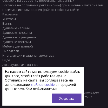
Согласие на обработку персональных данных
Согласие на получение рекламно-информационных материалов
Политика использования файлов cookie на сайте
Раковины
Унитазы
Ванны
Душевые кабины
Душевые поддоны
Душевые ограждения
Душевые системы
Мебель для ванной
Смесители
Инсталляции и сливная арматура
Биде
Аксессуары для ванной
Писсуары
На нашем сайте мы используем cookie файлы
Полотенцесушители
для того, чтобы сайт работал лучше.
Комплектующие
Оставаясь на сайте, вы соглашаетесь на
Плитка
использование
файлов cookie
и передачей
данных службам веб-аналитики.
© 2013 - 2026 Интернет-магазин сантехники Тренд
Мы используем
файлы «cookie» для функционирования сайта. Если вас это не
Хорошо
устраивает, пожалуйста, покиньте сайт.