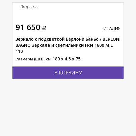
Под заказ
П
тавка
А
91 650
14
АЛИЯ
ИТАЛИЯ
Н
ONI
Зеркало c подсветкой Берлони Баньо / BERLONI
Тум
111
BAGNO Зеркала и светильники FRN 1800 M L
BAG
110
144
180 x 4.5 x 75
Размеры (ШГВ), см:
Разм
В КОРЗИНУ