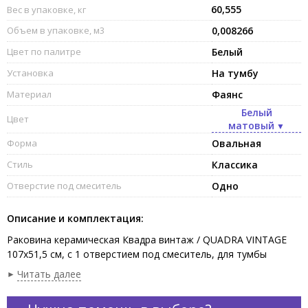
60,555
Вес в упаковке, кг
Объем в упаковке, м3
0,008266
Цвет по палитре
Белый
Установка
На тумбу
Материал
Фаянс
Белый
Цвет
матовый
Форма
Овальная
Стиль
Классика
Отверстие под смеситель
Одно
Описание и комплектация:
Раковина керамическая Квадра винтаж / QUADRA VINTAGE
107х51,5 см, с 1 отверстием под смеситель, для тумбы
SUVBS(2C/3C)107CRV цвет белый матовый. Продается только
Читать далее
в комплекте с тумбой.