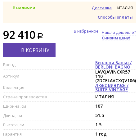
ИТАЛИЯ
В наличии
Доставка
Способы оплаты
92 410
В избранное
Нашли дешевле?
Снизим цену!
В КОРЗИНУ
Берлони Баньо /
Бренд
BERLONI BAGNO
LAVQAVINCXR57
Артикул
110
(2DCELAVCXQV106)
Люкс Винтаж /
Коллекция
SUITE VINTAGE
ИТАЛИЯ
Страна производства
107
Ширина, см
51.5
Длина, см
1.5
Высота, см
1 год
Гарантия