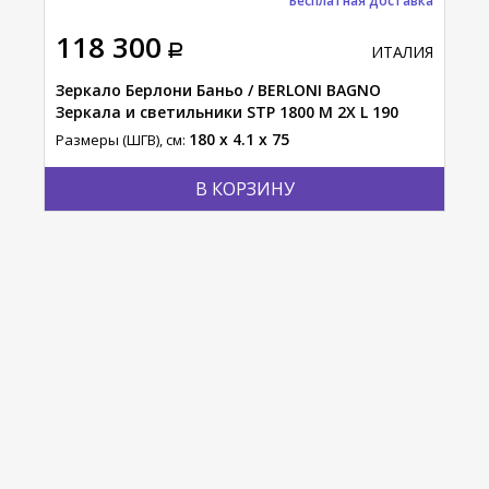
Бесплатная доставка
118 300
61
АЛИЯ
ИТАЛИЯ
LONI
Зеркало Берлони Баньо / BERLONI BAGNO
Зер
RX L
Зеркала и светильники STP 1800 M 2X L 190
BAG
110
180 x 4.1 x 75
Размеры (ШГВ), см:
Разм
В КОРЗИНУ