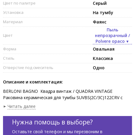
Цвет по палитре
Серый
Установка
На тумбу
Материал
Фаянс
Пыль
Цвет
непрозрачный /
Polvere opaco
Форма
Овальная
Стиль
Классика
Отверстие под смеситель
Одно
Описание и комплектация:
BERLONI BAGNO Квадра винтаж / QUADRA VINTAGE
Раковина керамическая для тумбы SUVBS(2C/3C)122CRV с
одним отверстием под смеситель, с переливом.
Читать далее
Размеры:122х51,5x1.5h см, цвет порох матовый / Polvere
opaco. Продается только в комплекте с тумбой.
Нужна помощь в выборе?
Оставьте свой телефон и мы перезвоним в