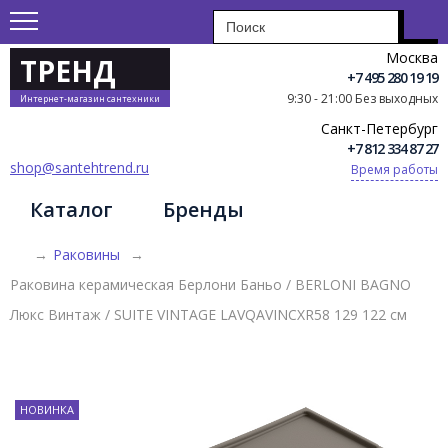
Москва
ТРЕНД
+7 495 280 19 19
9:30 - 21:00 Без выходных
Интернет-магазин сантехники
Санкт-Петербург
+7 812 334 87 27
shop@santehtrend.ru
Время работы
Каталог
Бренды
→
Раковины
→
Раковина керамическая Берлони Баньо / BERLONI BAGNO
Люкс Винтаж / SUITE VINTAGE LAVQAVINCXR58 129 122 см
НОВИНКА