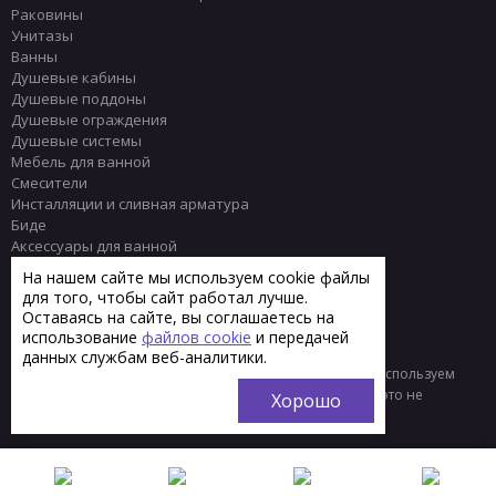
Раковины
Унитазы
Ванны
Душевые кабины
Душевые поддоны
Душевые ограждения
Душевые системы
Мебель для ванной
Смесители
Инсталляции и сливная арматура
Биде
Аксессуары для ванной
Писсуары
На нашем сайте мы используем cookie файлы
Полотенцесушители
для того, чтобы сайт работал лучше.
Комплектующие
Оставаясь на сайте, вы соглашаетесь на
Плитка
использование
файлов cookie
и передачей
данных службам веб-аналитики.
© 2013 - 2026 Интернет-магазин сантехники Тренд
Мы используем
файлы «cookie» для функционирования сайта. Если вас это не
Хорошо
устраивает, пожалуйста, покиньте сайт.