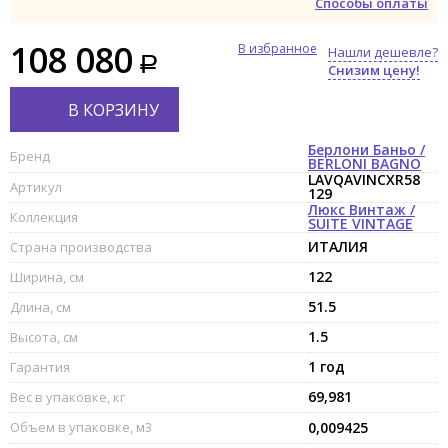
Способы оплаты
108 080
В избранное
Нашли дешевле?
Снизим цену!
В КОРЗИНУ
Берлони Баньо /
Бренд
BERLONI BAGNO
LAVQAVINCXR58
Артикул
129
Люкс Винтаж /
Коллекция
SUITE VINTAGE
ИТАЛИЯ
Страна производства
122
Ширина, см
51.5
Длина, см
1.5
Высота, см
1 год
Гарантия
69,981
Вес в упаковке, кг
Объем в упаковке, м3
0,009425