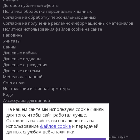
Договор публичной оферты
Политика обработки персональных данных
Согласие на обработку персональных данных
Согласие на получение рекламно-информационных материалов
Политика использования файлов cookie на сайте
Раковины
Унитазы
Ванны
Душевые кабины
Душевые поддоны
Душевые ограждения
Душевые системы
Мебель для ванной
Смесители
Инсталляции и сливная арматура
Биде
Аксессуары для ванной
Писсуары
На нашем сайте мы используем cookie файлы
Полотенцесушители
для того, чтобы сайт работал лучше.
Комплектующие
Оставаясь на сайте, вы соглашаетесь на
Плитка
использование
файлов cookie
и передачей
данных службам веб-аналитики.
© 2013 - 2026 Интернет-магазин сантехники Тренд
Мы используем