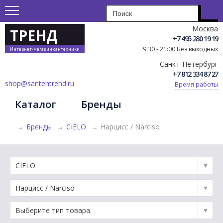
Москва
ТРЕНД
+7 495 280 19 19
9:30 - 21:00 Без выходных
Интернет-магазин сантехники
Санкт-Петербург
+7 812 334 87 27
shop@santehtrend.ru
Время работы
Каталог
Бренды
→
Бренды
→
CIELO
→
Нарцисс / Narciso
CIELO
Нарцисс / Narciso
Выберите тип товара