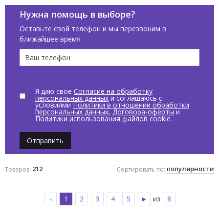
Аксессуары для ванной
Нужна помощь в выборе?
Мебель для ванной
Оставьте свой телефон и мы перезвоним в
ближайшее время
Раковины
Цвет по палитре
Бежевый
Белый
Я даю свое
Согласие на обработку
персональных данных
и соглашаюсь с
Бронза
условиями
Политики в отношении обработки
персональных данных
,
Договора-оферты
и
Политики использования файлов cookie
.
Голубой
Желтый
Отправить
Зеленый
Коричневый
212
популярности
Товаров:
Сортировать по:
Показать все
◄
1
2
3
4
5
►
из
8