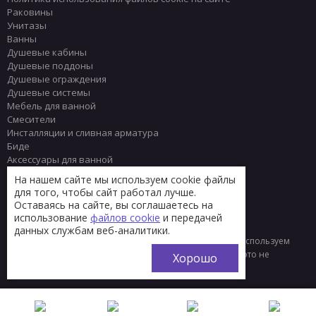
Раковины
Унитазы
Ванны
Душевые кабины
Душевые поддоны
Душевые ограждения
Душевые системы
Мебель для ванной
Смесители
Инсталляции и сливная арматура
Биде
Аксессуары для ванной
Писсуары
На нашем сайте мы используем cookie файлы
Полотенцесушители
для того, чтобы сайт работал лучше.
Комплектующие
Оставаясь на сайте, вы соглашаетесь на
Плитка
использование
файлов cookie
и передачей
данных службам веб-аналитики.
© 2013 - 2026 Интернет-магазин сантехники Тренд
Мы используем
файлы «cookie» для функционирования сайта. Если вас это не
Хорошо
устраивает, пожалуйста, покиньте сайт.