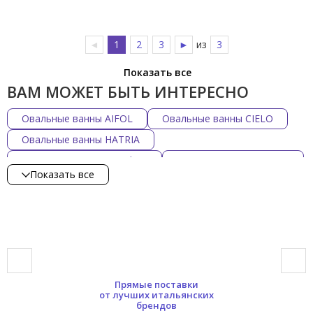
◄
1
2
3
►
из
3
Показать все
ВАМ МОЖЕТ БЫТЬ ИНТЕРЕСНО
Овальные ванны AIFOL
Овальные ванны CIELO
Овальные ванны HATRIA
Овальные ванны Scarabeo
Овальные ванны SIMAS
Показать все
Овальные ванны TOTO
Овальные ванны TREESSE
Овальные ванны из искусственного камня
Китайские акриловые овальные ванны
Китайские овальные ванны
Матовые овальные ванны из искусственного камня
Прямые поставки
Отдельностоящие овальные ванны
от лучших итальянских
брендов
Пристенные овальные ванны