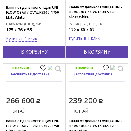
Матовый
Ванна отдельностоящая UNI-
Ванна отдельностоящая UNI-
FLOW ОВА / OVA FS302-1700
FLOW ОВАЛ / OVAL FS307-1750
Установка
Gloss White
Matt White
Напольная
Размеры (ШГВ), см:
Размеры (ШГВ), см:
170 x 85 x 57
175 x 76 x 55
Отдельностоящая
Купить в 1 клик
Купить в 1 клик
Материал
Livingtec
В КОРЗИНУ
В КОРЗИНУ
Акрил
В наличии
В наличии
Акрил/латунь
Бесплатная доставка
Бесплатная доставка
Акрил/фанера/шпон
Искусственный камень
Композит
266 600
239 200
Кристалплант
КИТАЙ
КИТАЙ
Показать все
Ванна отдельностоящая UNI-
Ванна отдельностоящая UNI-
Стиль
FLOW ОВАЛ / OVAL FS307-1750
FLOW ОВА / OVA FS302-1700
Gloss White
Matt White