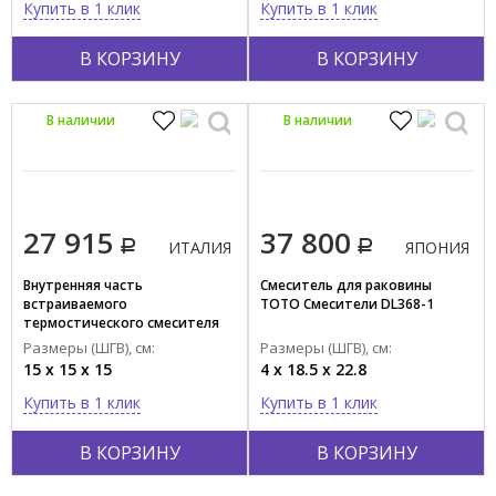
Купить в 1 клик
Купить в 1 клик
Модерн
В КОРЗИНУ
В КОРЗИНУ
Ретро
Современный
В наличии
В наличии
Страна производства
ГЕРМАНИЯ
ИНДИЯ
27 915
37 800
ИТАЛИЯ
ИТАЛИЯ
ЯПОНИЯ
ФРАНЦИЯ
Внутренняя часть
Смеситель для раковины
ЯПОНИЯ
встраиваемого
TOTO Смесители DL368-1
термостического смесителя
для душа MAMOLI Евклид /
Размеры (ШГВ), см:
Размеры (ШГВ), см:
EUCLIDE 271000000027
15 x 15 x 15
4 x 18.5 x 22.8
Купить в 1 клик
Купить в 1 клик
В КОРЗИНУ
В КОРЗИНУ