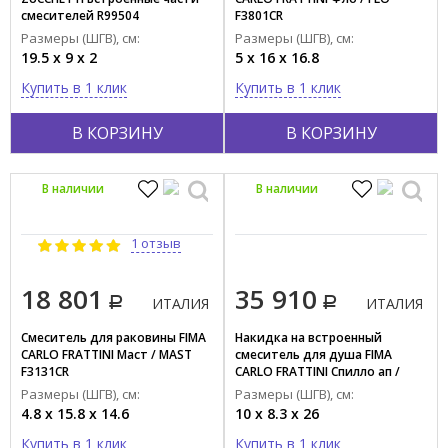
смесителей R99504
F3801CR
Размеры (ШГВ), см:
Размеры (ШГВ), см:
19.5 x 9 x 2
5 x 16 x 16.8
Купить в 1 клик
Купить в 1 клик
В КОРЗИНУ
В КОРЗИНУ
В наличии
В наличии
1 отзыв
18 801
35 910
ИТАЛИЯ
ИТАЛИЯ
Смеситель для раковины FIMA
Накидка на встроенный
CARLO FRATTINI Маст / MAST
смеситель для душа FIMA
F3131CR
CARLO FRATTINI Спилло ап /
SPILLO UP F3039X6CR
Размеры (ШГВ), см:
Размеры (ШГВ), см:
4.8 x 15.8 x 14.6
10 x 8.3 x 26
Купить в 1 клик
Купить в 1 клик