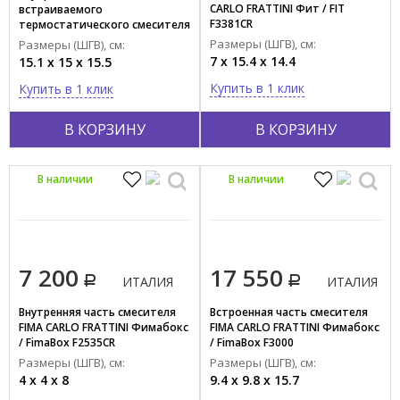
Тип поверхности
CARLO FRATTINI Фит / FIT
встраиваемого
F3381CR
термостатического смесителя
Глянцевый
для душа MAMOLI Пико / PICO
Размеры (ШГВ), см:
Размеры (ШГВ), см:
Матовый
271100000027
7 x 15.4 x 14.4
15.1 x 15 x 15.5
Купить в 1 клик
Купить в 1 клик
Установка
Встраиваемая
В КОРЗИНУ
В КОРЗИНУ
На борт
На раковину
В наличии
В наличии
На столешницу
Напольная
Наружная
7 200
17 550
Настенная
ИТАЛИЯ
ИТАЛИЯ
Показать все
Внутренняя часть смесителя
Встроенная часть смесителя
FIMA CARLO FRATTINI Фимабокс
FIMA CARLO FRATTINI Фимабокс
/ FimaBox F2535CR
/ FimaBox F3000
Стиль
Размеры (ШГВ), см:
Размеры (ШГВ), см:
Hi-tech
4 x 4 x 8
9.4 x 9.8 x 15.7
Классика