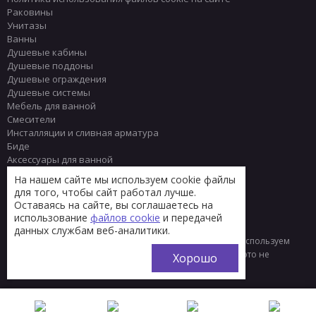
Раковины
Унитазы
Ванны
Душевые кабины
Душевые поддоны
Душевые ограждения
Душевые системы
Мебель для ванной
Смесители
Инсталляции и сливная арматура
Биде
Аксессуары для ванной
Писсуары
На нашем сайте мы используем cookie файлы
Полотенцесушители
для того, чтобы сайт работал лучше.
Комплектующие
Оставаясь на сайте, вы соглашаетесь на
Плитка
использование
файлов cookie
и передачей
данных службам веб-аналитики.
© 2013 - 2026 Интернет-магазин сантехники Тренд
Мы используем
файлы «cookie» для функционирования сайта. Если вас это не
Хорошо
устраивает, пожалуйста, покиньте сайт.