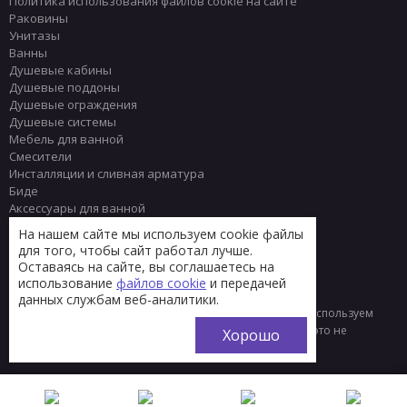
Политика использования файлов cookie на сайте
Раковины
Унитазы
Ванны
Душевые кабины
Душевые поддоны
Душевые ограждения
Душевые системы
Мебель для ванной
Смесители
Инсталляции и сливная арматура
Биде
Аксессуары для ванной
Писсуары
На нашем сайте мы используем cookie файлы
Полотенцесушители
для того, чтобы сайт работал лучше.
Комплектующие
Оставаясь на сайте, вы соглашаетесь на
Плитка
использование
файлов cookie
и передачей
данных службам веб-аналитики.
© 2013 - 2026 Интернет-магазин сантехники Тренд
Мы используем
файлы «cookie» для функционирования сайта. Если вас это не
Хорошо
устраивает, пожалуйста, покиньте сайт.