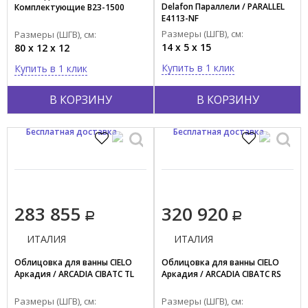
Сталь
Delafon Параллели / PARALLEL
Комплектующие B23-1500
E4113-NF
Фанера/шпон
Размеры (ШГВ), см:
Размеры (ШГВ), см:
Чугун
14 x 5 x 15
80 x 12 x 12
Купить в 1 клик
Купить в 1 клик
Страна производства
ГЕРМАНИЯ
В КОРЗИНУ
В КОРЗИНУ
ИТАЛИЯ
ФРАНЦИЯ
Бесплатная доставка
Бесплатная доставка
283 855
320 920
ИТАЛИЯ
ИТАЛИЯ
Облицовка для ванны CIELO
Облицовка для ванны CIELO
Аркадия / ARCADIA CIBATC TL
Аркадия / ARCADIA CIBATC RS
Размеры (ШГВ), см:
Размеры (ШГВ), см: