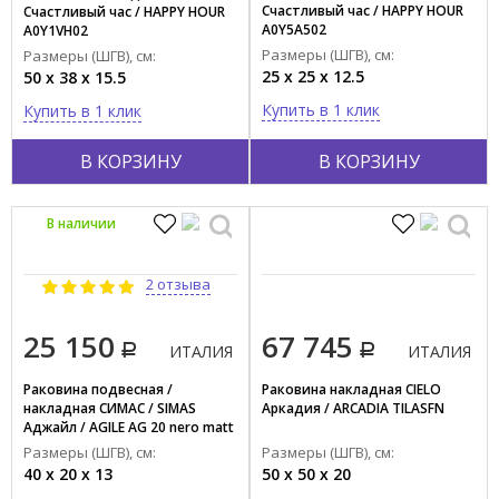
Счастливый час / HAPPY HOUR
Счастливый час / HAPPY HOUR
Красный
A0Y5A502
A0Y1VH02
Размеры (ШГВ), см:
Показать все
Размеры (ШГВ), см:
25 x 25 x 12.5
50 x 38 x 15.5
Купить в 1 клик
Купить в 1 клик
Тип поверхности
Глянцевый
В КОРЗИНУ
В КОРЗИНУ
Матовый
Материал
В наличии
Композит
Фаянс
2 отзыва
Пластик
25 150
67 745
Фарфор
ИТАЛИЯ
ИТАЛИЯ
Раковина подвесная /
Раковина накладная CIELO
Форма
накладная СИМАС / SIMAS
Аркадия / ARCADIA TILASFN
Аджайл / AGILE AG 20 nero matt
Квадратная
Размеры (ШГВ), см:
Размеры (ШГВ), см:
Круглая
40 x 20 x 13
50 x 50 x 20
Овальная