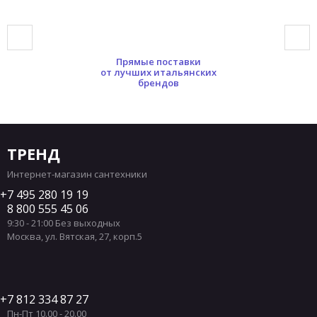
Черные матовые накладные раковины
Серые матовые накладные раковины
Прямые поставки
Накладные раковины Hatria
от лучших итальянских
брендов
Накладные раковины Toto
Накладные раковины 25 см
Накладные раковины 60 см
Накладные раковины 80 см
ТРЕНД
Прямоугольные накладные раковины
Интернет-магазин сантехники
Квадратные накладные раковины
7 495 280 19 19
8 800 555 45 06
Серые накладные раковины
9:30 - 21:00 Без выходных
Москва
,
ул. Вятская, 27, корп.5
7 812 334 87 27
Пн-Пт 10.00 - 20.00