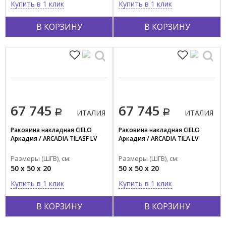
Купить в 1 клик
Купить в 1 клик
Полукруглая
В КОРЗИНУ
В КОРЗИНУ
Прямоугольная
Треугольная
Стиль
Современный
Ретро
67 745
67 745
ИТАЛИЯ
ИТАЛИЯ
Страна производства
ИТАЛИЯ
Раковина накладная CIELO
Раковина накладная CIELO
Аркадия / ARCADIA TILASF LV
Аркадия / ARCADIA TILA LV
ГЕРМАНИЯ
Размеры (ШГВ), см:
Размеры (ШГВ), см:
ФРАНЦИЯ
50 x 50 x 20
50 x 50 x 20
Купить в 1 клик
Купить в 1 клик
В КОРЗИНУ
В КОРЗИНУ