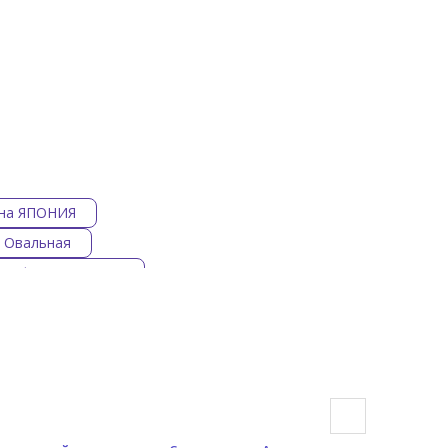
ана ЯПОНИЯ
 Овальная
зы форма Круглая
т Белый
Приставные унитазы цвет Серый
ый
Приставные унитазы цвет Зеленый
ные унитазы DURAVIT
ставные унитазы GLOBO