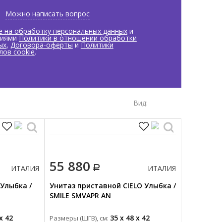
Можно написать вопрос
е на обработку персональных данных
и
виями
Политики в отношении обработки
ых
,
Договора-оферты
и
Политики
лов cookie
.
Вид:
55 880
ИТАЛИЯ
ИТАЛИЯ
Улыбка /
Унитаз приставной CIELO Улыбка /
SMILE SMVAPR AN
x 42
35 x 48 x 42
Размеры (ШГВ), см: