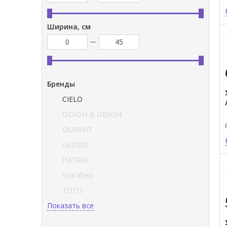
Ширина, см
Бренды
CIELO
DEVON & DEVON
DURAVIT
GLOBO
HATRIA
Scarabeo
TOTO
Показать все