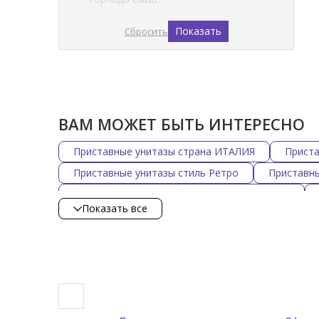
Показать
Сбросить
ВАМ МОЖЕТ БЫТЬ ИНТЕРЕСНО
Приставные унитазы страна ИТАЛИЯ
Прист
Приставные унитазы стиль Ретро
Приставны
Приставные унитазы форма Прямоугольная
Показать все
Приставные унитазы материал Фаянс
Прист
Приставные унитазы цвет Черный
Приставн
Приставные унитазы цвет Синий
Приставные
Приставные унитазы CIELO
Приставные уни
Приставные унитазы Scarabeo