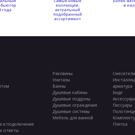
альный
Самые новые
Более 400
ибьютор
коллекции,
в на
3 года
актуальный
подобранный
ассортимент
Раковины
Смесители
Унитазы
Инсталляц
птом
Ванны
арматура
ы
Душевые кабины
Биде
Душевые поддоны
Аксессуар
Душевые ограждения
Писсуары
Душевые системы
Полотенц
Мебель для ванной
Комплект
а и подключение
Плитка
и ответы