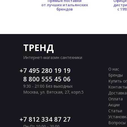
0 кв.м.
Прямые поставки
Офици
ых площадей
от лучших итальянских
дистр
брендов
с 199
ТРЕНД
Интернет-магазин сантехники
7 495 280 19 19
О нас
Бренды
8 800 555 45 06
Купить о
9:30 - 21:00 Без выходных
Контакт
Москва
,
ул. Вятская, 27, корп.5
Доставка
Оплата
Акции
Статьи
Установк
7 812 334 87 27
Вопросы 
Пн-Пт 10.00 - 20.00