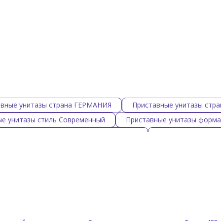
авные унитазы страна ГЕРМАНИЯ
Приставные унитазы стр
е унитазы стиль Современный
Приставные унитазы форма
Приставные унитазы форма Квадратная
Приставные унита
авные унитазы материал Фарфор
Приставные унитазы цве
ые унитазы цвет Бежевый
Приставные унитазы цвет Розов
 унитазы SIMAS
Приставные унитазы HATRIA
Пристав
тазы TOTO
Приставные унитазы DEVON & DEVON
При