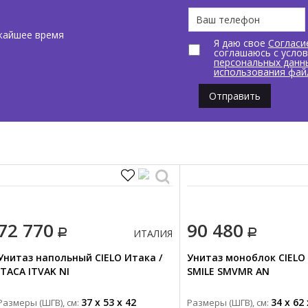
жайшее время
Я даю свое
Согласи
соглашаюсь с усло
персональных данн
использования фай
Отправить
72 770
90 480
ИТАЛИЯ
Унитаз напольный CIELO Итака /
Унитаз моноблок CIELO 
ITACA ITVAK NI
SMILE SMVMR AN
37 x 53 x 42
34 x 62 
Размеры (ШГВ), см:
Размеры (ШГВ), см: