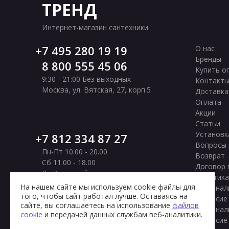
ТРЕНД
Интернет-магазин сантехники
7 495 280 19 19
О нас
Бренды
8 800 555 45 06
Купить о
9:30 - 21:00 Без выходных
Контакт
Москва
,
ул. Вятская, 27, корп.5
Доставка
Оплата
Акции
Статьи
Установк
7 812 334 87 27
Вопросы 
Пн-Пт 10.00 - 20.00
Возврат
Сб 11.00 - 18.00
Договор 
Вс Выходной
Политика
Санкт-Петербург
,
Московское шоссе, 177
На нашем сайте мы используем cookie файлы для
персонал
корп. 2
того, чтобы сайт работал лучше. Оставаясь на
Согласие
сайте, вы соглашаетесь на использование
файлов
персонал
cookie
и передачей данных службам веб-аналитики.
Согласие