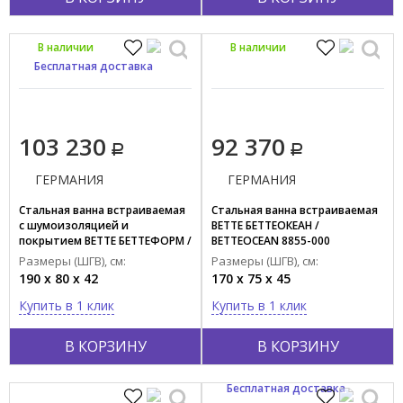
В наличии
В наличии
Бесплатная доставка
103 230
92 370
ГЕРМАНИЯ
ГЕРМАНИЯ
Стальная ванна встраиваемая
Стальная ванна встраиваемая
с шумоизоляцией и
BETTE БЕТТЕОКЕАН /
покрытием BETTE БЕТТЕФОРМ /
BETTEOCEAN 8855-000
BETTEFORM 2951-000 PLUS AD
Размеры (ШГВ), см:
Размеры (ШГВ), см:
190 x 80 x 42
170 x 75 x 45
Купить в 1 клик
Купить в 1 клик
В КОРЗИНУ
В КОРЗИНУ
Бесплатная доставка