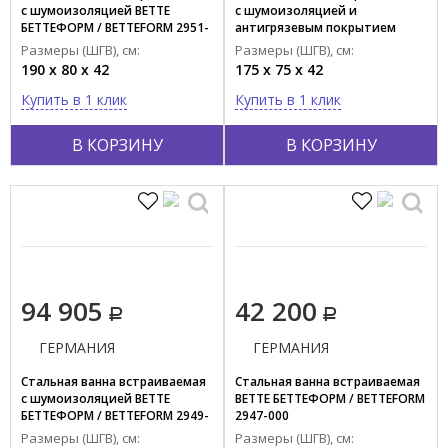
с шумоизоляцией BETTE
с шумоизоляцией и
БЕТТЕФОРМ / BETTEFORM 2951-
антигрязевым покрытием
000 AD
BETTE БЕТТЕФОРМ / BETTEFORM
Размеры (ШГВ), см:
Размеры (ШГВ), см:
2949-000 PLUS AD
190 x 80 x 42
175 x 75 x 42
Купить в 1 клик
Купить в 1 клик
В КОРЗИНУ
В КОРЗИНУ
94 905
42 200
ГЕРМАНИЯ
ГЕРМАНИЯ
Стальная ванна встраиваемая
Стальная ванна встраиваемая
с шумоизоляцией BETTE
BETTE БЕТТЕФОРМ / BETTEFORM
БЕТТЕФОРМ / BETTEFORM 2949-
2947-000
000 AD
Размеры (ШГВ), см:
Размеры (ШГВ), см: