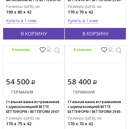
/ BETTEFORM 2951-000 AS AD
000 AS AD
Размеры (ШГВ), см:
Размеры (ШГВ), см:
Композит
190 x 80 x 42
170 x 70 x 42
композит/акрил
Купить в 1 клик
Купить в 1 клик
Показать все
В КОРЗИНУ
В КОРЗИНУ
Стиль
Современный
В наличии
В наличии
Ретро
Страна производства
ГЕРМАНИЯ
54 500
58 400
ИТАЛИЯ
КИТАЙ
ГЕРМАНИЯ
ГЕРМАНИЯ
ФРАНЦИЯ
Стальная ванна встраиваемая
Стальная ванна встраиваемая
с шумоизоляцией BETTE
с шумоизоляцией BETTE
ЯПОНИЯ
БЕТТЕФОРМ / BETTEFORM 2947-
БЕТТЕФОРМ / BETTEFORM 2945-
000 AD
000 AD
Размеры (ШГВ), см:
Размеры (ШГВ), см:
Тип функций
170 x 75 x 42
170 x 70 x 42
Аэромассаж