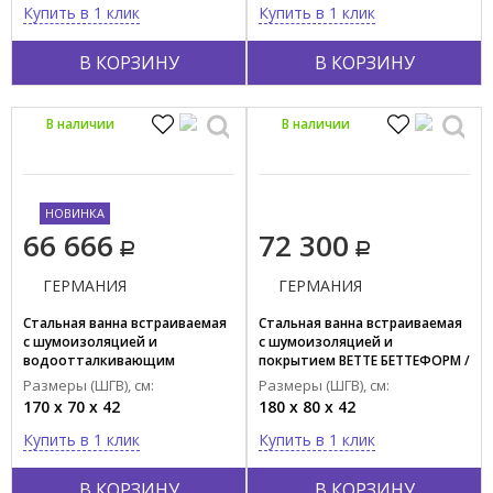
Купить в 1 клик
Купить в 1 клик
Гидромассаж
В КОРЗИНУ
В КОРЗИНУ
Дезинфекция
Крыша
В наличии
В наличии
Хромотерапия
НОВИНКА
66 666
72 300
ГЕРМАНИЯ
ГЕРМАНИЯ
Стальная ванна встраиваемая
Стальная ванна встраиваемая
с шумоизоляцией и
с шумоизоляцией и
водоотталкивающим
покрытием BETTE БЕТТЕФОРМ /
покрытием BETTE БЕТТЕФОРМ /
BETTEFORM 2950-000 PLUS AD
Размеры (ШГВ), см:
Размеры (ШГВ), см:
BETTEFORM 2945-000 PLUS AD
170 x 70 x 42
180 x 80 x 42
Купить в 1 клик
Купить в 1 клик
В КОРЗИНУ
В КОРЗИНУ