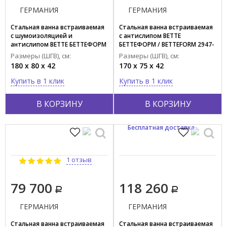
ГЕРМАНИЯ
ГЕРМАНИЯ
Стальная ванна встраиваемая
Стальная ванна встраиваемая
с шумоизоляцией и
с антислипом BETTE
антислипом BETTE БЕТТЕФОРМ
БЕТТЕФОРМ / BETTEFORM 2947-
/ BETTEFORM 2950-000 AS AD
000 AS AD
Размеры (ШГВ), см:
Размеры (ШГВ), см:
180 x 80 x 42
170 x 75 x 42
Купить в 1 клик
Купить в 1 клик
В КОРЗИНУ
В КОРЗИНУ
Бесплатная доставка
1 отзыв
79 700
118 260
ГЕРМАНИЯ
ГЕРМАНИЯ
Стальная ванна встраиваемая
Стальная ванна встраиваемая