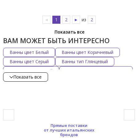
◄
1
2
►
из
2
Показать все
ВАМ МОЖЕТ БЫТЬ ИНТЕРЕСНО
Ванны цвет Белый
Ванны цвет Коричневый
Ванны цвет Серый
Ванны тип Глянцевый
Ванны тип Матовый
Ванны установка Напольная
Показать все
Ванны установка Отдельностоящая
Ванны установка Угловая
Ванны Акрил/латунь
Ванны Композит
Ванны Кристалплант
Ванны метакрилат
Ванны Livingtec
Ванны стиль Ретро
Ванны стиль Современный
Прямые поставки
Ванны CIELO
Ванны JACOB DELAFON
от лучших итальянских
брендов
Ванны Scarabeo
Ванны TOTO
Ванны Bette