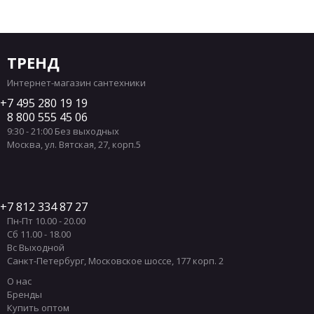
Ванны Gruppo Treesse
Акриловые матовые ванны
Матовые отдельностоящие ванны
Ванны Aifol
Ванны Hatria
Ванны из Италии
ТРЕНД
Ванны из Германии
Акриловые ванны из Италии
Интернет-магазин сантехники
Ванны 1700х700 мм
Чугунные ванны 170х70 см
7 495 280 19 19
8 800 555 45 06
Акриловые ванны
Акриловые ванны 170х70 см
9:30 - 21:00 Без выходных
Пристенные ванны
Встраиваемые ванны
Москва
,
ул. Вятская, 27, корп.5
7 812 334 87 27
Пн-Пт 10.00 - 20.00
Сб 11.00 - 18.00
Вс Выходной
Санкт-Петербург
,
Московское шоссе, 177 корп. 2
О нас
Бренды
Купить оптом