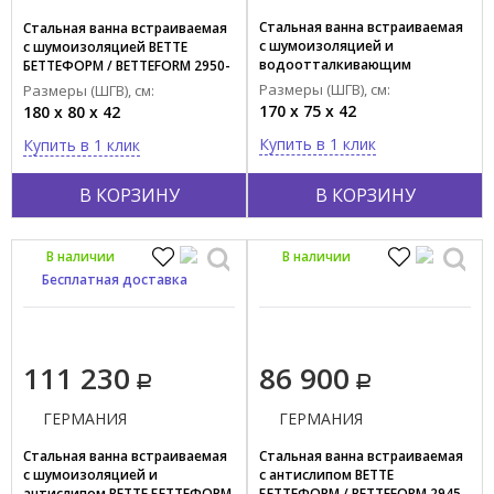
Тип поверхности
Стальная ванна встраиваемая
Стальная ванна встраиваемая
Глянцевый
с шумоизоляцией и
с шумоизоляцией BETTE
водоотталкивающим
БЕТТЕФОРМ / BETTEFORM 2950-
Матовый
покрытием BETTE БЕТТЕФОРМ /
000 AD
Размеры (ШГВ), см:
Размеры (ШГВ), см:
BETTEFORM 2947-000 PLUS AD
170 x 75 x 42
180 x 80 x 42
Установка
Купить в 1 клик
Купить в 1 клик
Встраиваемая
Напольная
В КОРЗИНУ
В КОРЗИНУ
Отдельностоящая
Пристенная
В наличии
В наличии
Бесплатная доставка
Угловая
Материал
Livingtec
111 230
86 900
Акрил
ГЕРМАНИЯ
ГЕРМАНИЯ
Акрил/латунь
Стальная ванна встраиваемая
Стальная ванна встраиваемая
Акрил/фанера/шпон
с шумоизоляцией и
с антислипом BETTE
Искусственный камень
антислипом BETTE БЕТТЕФОРМ
БЕТТЕФОРМ / BETTEFORM 2945-