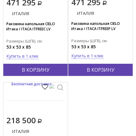
471 295
471 295
Показать все
ИТАЛИЯ
ИТАЛИЯ
Тип поверхности
Раковина напольная CIELO
Раковина напольная CIELO
Глянцевый
Итака / ITACA ITFREEP LV
Итака / ITACA ITFREEC LV
Матовый
Размеры (ШГВ), см:
Размеры (ШГВ), см:
53 x 53 x 85
53 x 53 x 85
Материал
Купить в 1 клик
Купить в 1 клик
Фаянс
Композит
В КОРЗИНУ
В КОРЗИНУ
Форма
Бесплатная доставка
Квадратная
Круглая
Овальная
218 500
Страна производства
ИТАЛИЯ
ИТАЛИЯ