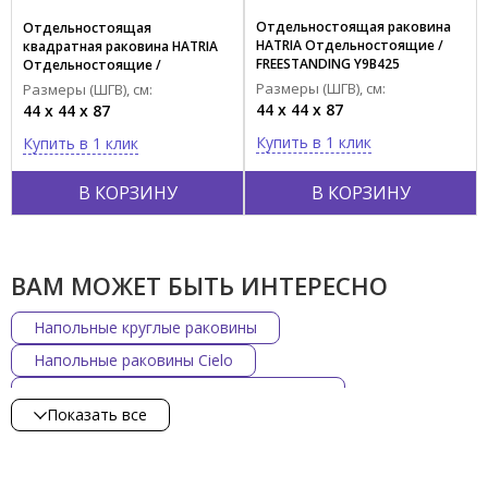
Тип поверхности
Отдельностоящая раковина
Отдельностоящая
Матовый
HATRIA Отдельностоящие /
квадратная раковина HATRIA
FREESTANDING Y9B425
Отдельностоящие /
Глянцевый
FREESTANDING Y9B625
Размеры (ШГВ), см:
Размеры (ШГВ), см:
44 x 44 x 87
44 x 44 x 87
Материал
Купить в 1 клик
Купить в 1 клик
Композит
Фаянс
В КОРЗИНУ
В КОРЗИНУ
Форма
Квадратная
ВАМ МОЖЕТ БЫТЬ ИНТЕРЕСНО
Круглая
Овальная
Напольные круглые раковины
Напольные раковины Cielo
Страна производства
Черные матовые напольные раковины
ИТАЛИЯ
Показать все
Напольные раковины Scarabeo
КИТАЙ
Напольные раковины Simas