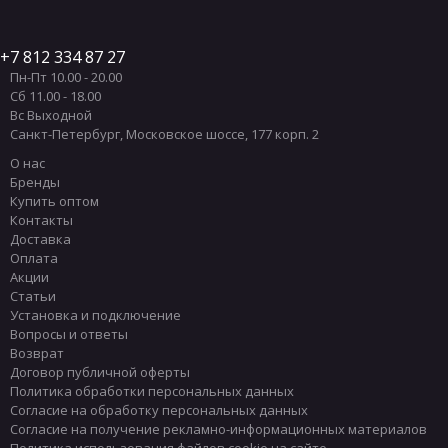
Подвесные унитазы цвет Зеленый
Подвесные унитазы цвет Синий
7 812 334 87 27
Пн-Пт 10.00 - 20.00
Подвесные унитазы SIMAS
Сб 11.00 - 18.00
Подвесные унитазы DURAVIT
Вс Выходной
Санкт-Петербург
,
Московское шоссе, 177 корп. 2
Подвесные унитазы HATRIA
О нас
Подвесные унитазы CIELO
Бренды
Купить оптом
Подвесные унитазы TOTO
Контакты
Подвесные унитазы DEVON & DEVON
Доставка
Оплата
Подвесные унитазы GLOBO
Акции
Подвесные унитазы Scarabeo
Статьи
Установка и подключение
Бежевые матовые подвесные унитазы
Вопросы и ответы
Возврат
Черные глянцевые подвесные унитазы
Договор публичной оферты
Китайские подвесные унитазы
Политика обработки персональных данных
Согласие на обработку персональных данных
Белые матовые подвесные унитазы
Согласие на получение рекламно-информационных материалов
Бежевые подвесные унитазы