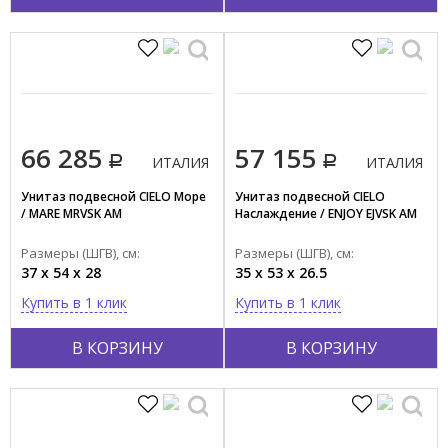
Тип функций
Безободковый
Экономия воды
Дезинфекция
66 285
57 155
Торнадо смыв
ИТАЛИЯ
ИТАЛИЯ
Унитаз подвесной CIELO Море
Унитаз подвесной CIELO
/ MARE MRVSK AM
Наслаждение / ENJOY EJVSK AM
Размеры (ШГВ), см:
Размеры (ШГВ), см:
37 x 54 x 28
35 x 53 x 26.5
Купить в 1 клик
Купить в 1 клик
В КОРЗИНУ
В КОРЗИНУ