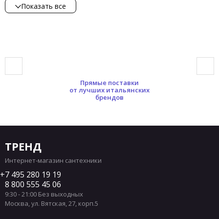
Показать все
Подвесные унитазы стиль Ретро
Подвесные унитазы стиль Современный
Подвесные унитазы форма Овальная
Подвесные унитазы форма Квадратная
Подвесные унитазы форма Круглая
Прямые поставки
Подвесные унитазы форма Прямоугольная
от лучших итальянских
брендов
Подвесные унитазы форма Полукруглая
Подвесные унитазы форма Нестандартная
Подвесные унитазы материал Фаянс
Подвесные унитазы материал Фарфор
ТРЕНД
Подвесные унитазы цвет Белый
Интернет-магазин сантехники
Подвесные унитазы цвет Черный
7 495 280 19 19
8 800 555 45 06
Подвесные унитазы цвет Серый
9:30 - 21:00 Без выходных
Подвесные унитазы цвет Коричневый
Москва
,
ул. Вятская, 27, корп.5
Подвесные унитазы цвет Розовый