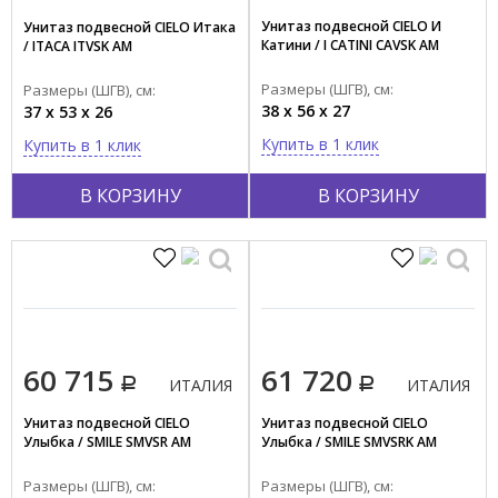
Унитаз подвесной CIELO И
Унитаз подвесной CIELO Итака
Коричневый
Катини / I CATINI CAVSK AM
/ ITACA ITVSK AM
Красный
Размеры (ШГВ), см:
Показать все
Размеры (ШГВ), см:
38 x 56 x 27
37 x 53 x 26
Купить в 1 клик
Купить в 1 клик
Тип поверхности
Глянцевый
В КОРЗИНУ
В КОРЗИНУ
Матовый
Материал
Фаянс
Металл
Пластик
60 715
61 720
Фарфор
ИТАЛИЯ
ИТАЛИЯ
Фарфор/ пластик
Унитаз подвесной CIELO
Унитаз подвесной CIELO
Улыбка / SMILE SMVSR AM
Улыбка / SMILE SMVSRK AM
Фаянс/пластик
Фаянс/пластик/металл
Размеры (ШГВ), см:
Размеры (ШГВ), см: