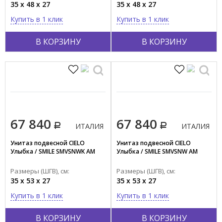
35 x 48 x 27
35 x 48 x 27
Форма
Купить в 1 клик
Купить в 1 клик
Овальная
В КОРЗИНУ
В КОРЗИНУ
Полукруглая
Квадратная
Круглая
Прямоугольная
Стиль
67 840
67 840
Современный
ИТАЛИЯ
ИТАЛИЯ
Ретро
Унитаз подвесной CIELO
Унитаз подвесной CIELO
Улыбка / SMILE SMVSNWK AM
Улыбка / SMILE SMVSNW AM
Страна производства
Размеры (ШГВ), см:
Размеры (ШГВ), см:
ИТАЛИЯ
35 x 53 x 27
35 x 53 x 27
ГЕРМАНИЯ
Купить в 1 клик
Купить в 1 клик
ФРАНЦИЯ
ЯПОНИЯ
В КОРЗИНУ
В КОРЗИНУ