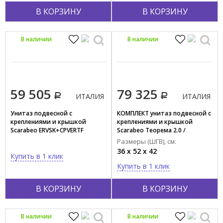
В КОРЗИНУ
В КОРЗИНУ
Тип функций
Безободковый
В наличии
В наличии
Экономия воды
Дезинфекция
Торнадо смыв
59 505
79 325
ИТАЛИЯ
ИТАЛИЯ
Унитаз подвесной с
КОМПЛЕКТ унитаз подвесной с
креплениями и крышкой
креплениями и крышкой
Scarabeo ERVSK+CPVERTF
Scarabeo Теорема 2.0 /
TEOREMA 2.0
Размеры (ШГВ), см:
5126TW/41+10050/A+8305/B41
36 x 52 x 42
Купить в 1 клик
Купить в 1 клик
В КОРЗИНУ
В КОРЗИНУ
В наличии
В наличии