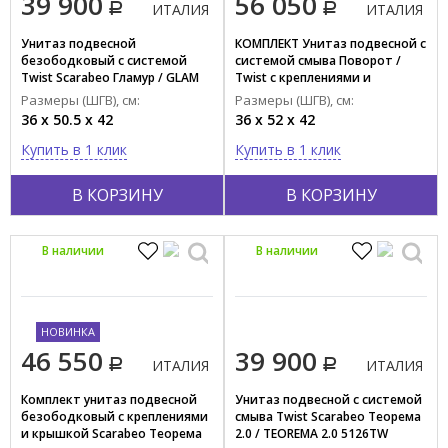
39 900
56 050
ИТАЛИЯ
ИТАЛИЯ
Унитаз подвесной
КОМПЛЕКТ Унитаз подвесной c
безободковый с системой
системой смыва Поворот /
Twist Scarabeo Гламур / GLAM
Twist с креплениями и
5201/TW
крышкой Scarabeo Теорема 2.0
Размеры (ШГВ), см:
Размеры (ШГВ), см:
/ TEOREMA 2.0
36 x 50.5 x 42
36 x 52 x 42
5126TW+10050/A+8305/B
Купить в 1 клик
Купить в 1 клик
В КОРЗИНУ
В КОРЗИНУ
В наличии
В наличии
НОВИНКА
46 550
39 900
ИТАЛИЯ
ИТАЛИЯ
Комплект унитаз подвесной
Унитаз подвесной c системой
безободковый с креплениями
смыва Twist Scarabeo Теорема
и крышкой Scarabeo Теорема
2.0 / TEOREMA 2.0 5126TW