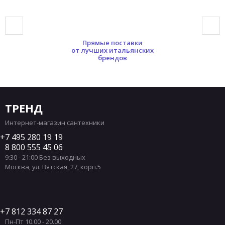
Подвесные унитазы форма Квадратная
Подвесные унитазы форма Круглая
Прямые поставки
Подвесные унитазы форма Прямоугольная
от лучших итальянских
брендов
Подвесные унитазы форма Полукруглая
Подвесные унитазы форма Нестандартная
Подвесные унитазы материал Фаянс
Подвесные унитазы материал Фарфор
ТРЕНД
Подвесные унитазы цвет Белый
Интернет-магазин сантехники
Подвесные унитазы цвет Черный
7 495 280 19 19
8 800 555 45 06
Подвесные унитазы цвет Серый
9:30 - 21:00 Без выходных
Подвесные унитазы цвет Коричневый
Москва
,
ул. Вятская, 27, корп.5
Подвесные унитазы цвет Розовый
Подвесные унитазы цвет Зеленый
Подвесные унитазы цвет Синий
7 812 334 87 27
Пн-Пт 10.00 - 20.00
Подвесные унитазы цвет Желтый