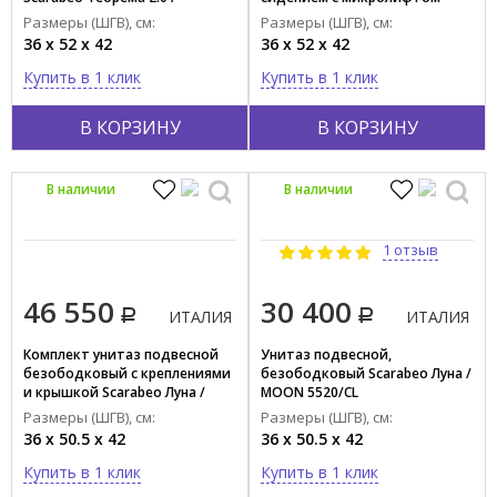
TEOREMA 2.0 5126/CL49
Scarabeo Теорема / TEOREMA
Размеры (ШГВ), см:
Размеры (ШГВ), см:
5126/CL49+8305/B49
Форма
36 x 52 x 42
36 x 52 x 42
Круглая
Купить в 1 клик
Купить в 1 клик
Овальная
В КОРЗИНУ
В КОРЗИНУ
Прямоугольная
Квадратная
В наличии
В наличии
Полукруглая
Стиль
1 отзыв
Современный
46 550
30 400
Ретро
ИТАЛИЯ
ИТАЛИЯ
Комплект унитаз подвесной
Унитаз подвесной,
Страна производства
безободковый с креплениями
безободковый Scarabeo Луна /
ИТАЛИЯ
и крышкой Scarabeo Луна /
MOON 5520/CL
MOON 5520/CL+10050/A+5535B
Размеры (ШГВ), см:
Размеры (ШГВ), см:
ГЕРМАНИЯ
36 x 50.5 x 42
36 x 50.5 x 42
ФРАНЦИЯ
Купить в 1 клик
Купить в 1 клик
ЯПОНИЯ