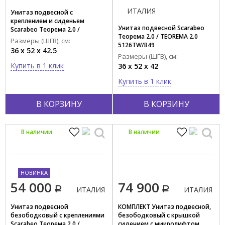
ИТАЛИЯ
Унитаз подвесной с
Красный
креплением и сиденьем
Желтый
Унитаз подвесной Scarabeo
Scarabeo Теорема 2.0 /
Теорема 2.0 / TEOREMA 2.0
TEOREMA 2.0
Показать все
Размеры (ШГВ), см:
5126TW/B49
5126TW/B49+8305/B49+10050/A
36 x 52 x 42.5
Размеры (ШГВ), см:
Купить в 1 клик
Тип поверхности
36 x 52 x 42
Глянцевый
Купить в 1 клик
Матовый
В КОРЗИНУ
В КОРЗИНУ
Материал
Пластик
В наличии
В наличии
Фаянс
Фаянс/пластик
НОВИНКА
Фаянс/пластик/металл
54 000
74 900
Металл
ИТАЛИЯ
ИТАЛИЯ
Фарфор
Унитаз подвесной
КОМПЛЕКТ Унитаз подвесной,
безободковый с креплениями
безободковый с крышкой
Фарфор/ пластик
Scarabeo Теорема 2.0 /
сидением с микролифтом