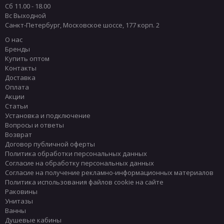
Сб 11.00 - 18.00
Подвесные унитазы SIMAS
Вс Выходной
Санкт-Петербург
,
Московское шоссе, 177 корп. 2
Подвесные унитазы DURAVIT
О нас
Подвесные унитазы HATRIA
Бренды
Купить оптом
Подвесные унитазы CIELO
Контакты
Подвесные унитазы TOTO
Доставка
Оплата
Подвесные унитазы DEVON & DEVON
Акции
Подвесные унитазы GLOBO
Статьи
Установка и подключение
Бежевые матовые подвесные унитазы
Вопросы и ответы
Возврат
Черные глянцевые подвесные унитазы
Договор публичной оферты
Китайские подвесные унитазы
Политика обработки персональных данных
Согласие на обработку персональных данных
Белые матовые подвесные унитазы
Согласие на получение рекламно-информационных материалов
Бежевые подвесные унитазы
Политика использования файлов cookie на сайте
Раковины
Подвесные унитазы Uni-Flow
Унитазы
Ванны
Душевые кабины