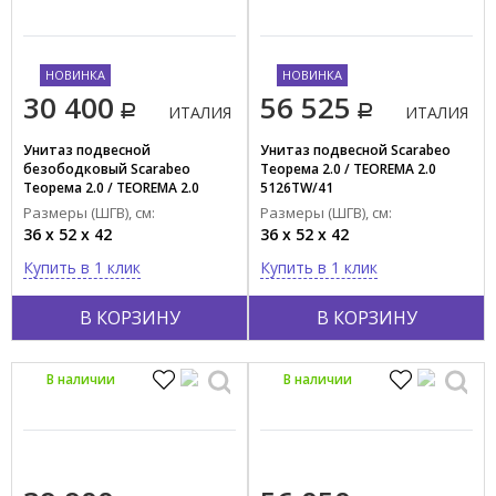
НОВИНКА
НОВИНКА
30 400
56 525
ИТАЛИЯ
ИТАЛИЯ
Унитаз подвесной
Унитаз подвесной Scarabeo
безободковый Scarabeo
Теорема 2.0 / TEOREMA 2.0
Теорема 2.0 / TEOREMA 2.0
5126TW/41
5126/CL
Размеры (ШГВ), см:
Размеры (ШГВ), см:
36 x 52 x 42
36 x 52 x 42
Купить в 1 клик
Купить в 1 клик
В КОРЗИНУ
В КОРЗИНУ
В наличии
В наличии