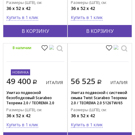
2.0 / TEOREMA 2.0
Размеры (ШГВ), см:
Размеры (ШГВ), см:
5126/CL+10050/A+8305/B
36 x 52 x 42
36 x 52 x 42
Купить в 1 клик
Купить в 1 клик
В КОРЗИНУ
В КОРЗИНУ
В наличии
НОВИНКА
49 400
56 525
ИТАЛИЯ
ИТАЛИЯ
Унитаз подвесной
Унитаз подвесной c системой
безободковый Scarabeo
смыва Twist Scarabeo Теорема
Теорема 2.0 / TEOREMA 2.0
2.0 / TEOREMA 2.0 5126TW/65
5126/CL49
Размеры (ШГВ), см:
Размеры (ШГВ), см:
36 x 52 x 42
36 x 52 x 42
Купить в 1 клик
Купить в 1 клик