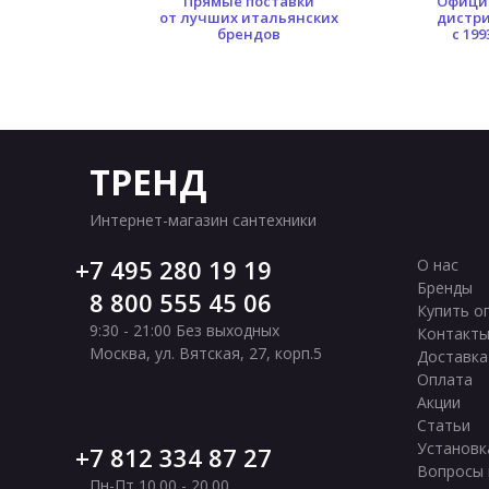
0 кв.м.
Прямые поставки
Офици
ых площадей
от лучших итальянских
дистр
брендов
с 199
ТРЕНД
Интернет-магазин сантехники
7 495 280 19 19
О нас
Бренды
8 800 555 45 06
Купить о
9:30 - 21:00 Без выходных
Контакт
Москва
,
ул. Вятская, 27, корп.5
Доставка
Оплата
Акции
Статьи
Установк
7 812 334 87 27
Вопросы 
Пн-Пт 10.00 - 20.00