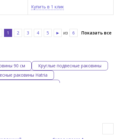
Купить в 1 клик
◄
1
2
3
4
5
►
из
6
Показать все
овины 90 см
Круглые подвесные раковины
есные раковины Hatria
ные подвесные раковины