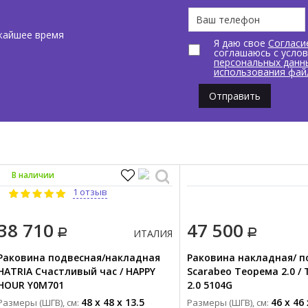
жайшее время
Я даю свое
Согласи
соглашаюсь с усло
персональных данн
использования фай
Отправить
В наличии
1 отзыв
38 710
47 500
ИТАЛИЯ
Раковина подвесная/накладная
Раковина накладная/ п
HATRIA Счастливый час / HAPPY
Scarabeo Теорема 2.0 /
HOUR Y0M701
2.0 5104G
48 x 48 x 13.5
46 x 46 
Размеры (ШГВ), см:
Размеры (ШГВ), см: