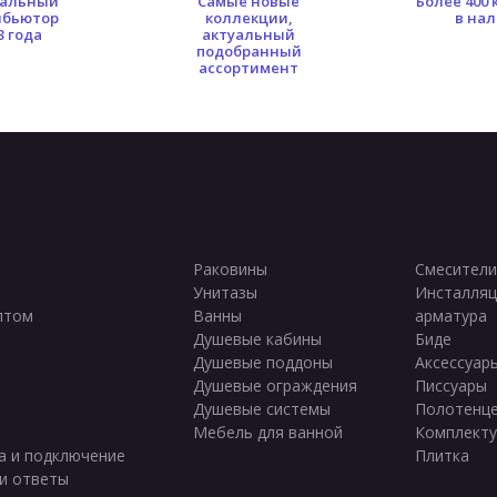
альный
Самые новые
Более 400
ибьютор
коллекции,
в на
3 года
актуальный
подобранный
ассортимент
Раковины
Смесители
Унитазы
Инсталляц
птом
Ванны
арматура
ы
Душевые кабины
Биде
Душевые поддоны
Аксессуар
Душевые ограждения
Писсуары
Душевые системы
Полотенц
Мебель для ванной
Комплект
а и подключение
Плитка
и ответы