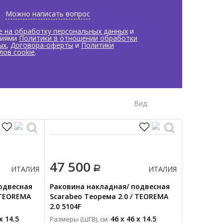
Можно написать вопрос
е на обработку персональных данных
и
виями
Политики в отношении обработки
ых
,
Договора-оферты
и
Политики
лов cookie
.
Вид:
47 500
ИТАЛИЯ
ИТАЛИЯ
одвесная
Раковина накладная/ подвесная
 TEOREMA
Scarabeo Теорема 2.0 / TEOREMA
2.0 5104F
x 14.5
46 x 46 x 14.5
Размеры (ШГВ), см: