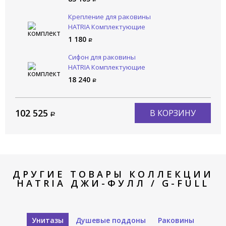
Крепление для раковины
HATRIA Комплектующие
YR4701
1 180
Сифон для раковины
HATRIA Комплектующие
YXMY77
18 240
102 525
В КОРЗИНУ
ДРУГИЕ ТОВАРЫ КОЛЛЕКЦИИ
HATRIA ДЖИ-ФУЛЛ / G-FULL
Унитазы
Душевые поддоны
Раковины