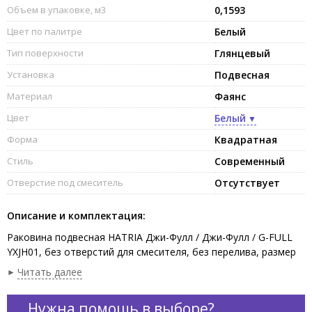
Объем в упаковке, м3
0,1593
Цвет по палитре
Белый
Тип поверхности
Глянцевый
Установка
Подвесная
Материал
Фаянс
Цвет
Белый
Форма
Квадратная
Стиль
Современный
Отверстие под смеситель
Отсутствует
Описание и комплектация:
Раковина подвесная HATRIA Джи-Фулл / Джи-Фулл / G-FULL
YXJH01, без отверстий для смесителя, без перелива, размер
40х48х44 см, цвет белый. Крепления, донный клапан и сифон
Читать далее
приобретаются отдельно.
Нужна помощь в выборе?