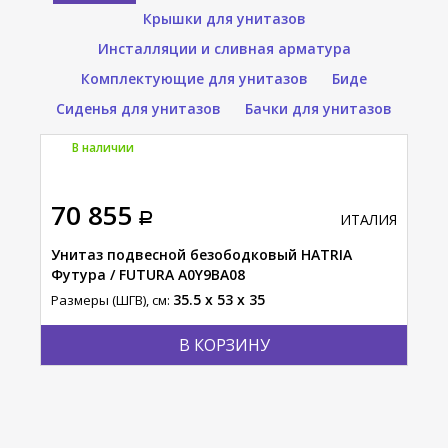
Крышки для унитазов
Инсталляции и сливная арматура
Комплектующие для унитазов
Биде
Сиденья для унитазов
Бачки для унитазов
В наличии
П
70 855
41
АЛИЯ
ИТАЛИЯ
Унитаз подвесной безободковый HATRIA
Уни
Футура / FUTURA A0Y9BA08
AUT
35.5 x 53 x 35
Размеры (ШГВ), см:
Разм
В КОРЗИНУ