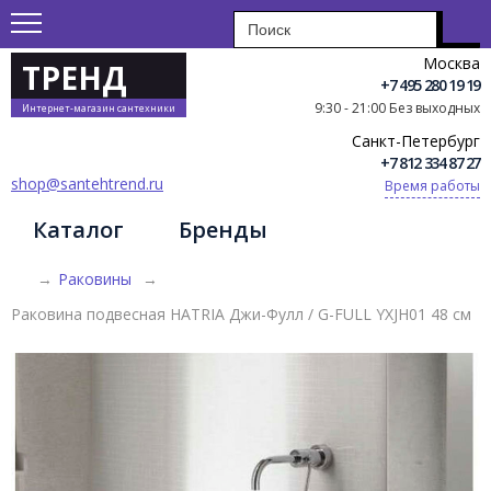
Москва
ТРЕНД
+7 495 280 19 19
9:30 - 21:00 Без выходных
Интернет-магазин сантехники
Санкт-Петербург
+7 812 334 87 27
shop@santehtrend.ru
Время работы
Каталог
Бренды
→
Раковины
→
Раковина подвесная HATRIA Джи-Фулл / G-FULL YXJH01 48 см