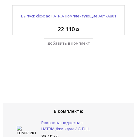
е
Крепление для раковины HATRIA Комплектующие
Выпуск clic-clac HATRIA Комплектующие A0Y7A801
Раковина подвесная HATRIA Джи-Фулл / G-FULL
YR4701
YXJH01
22 110
83 105
1 180
Добавить в комплект
Уже в комплекте
Уже в комплекте
В комплекте:
Раковина подвесная
HATRIA Джи-Фулл / G-FULL
YXJH01
83 105