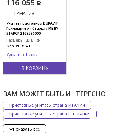
116 055
Зеленый
ГЕРМАНИЯ
Коричневый
Розовый
Унитаз приставной DURAVIT
Коллекция от Старка / ME BY
Показать все
STARCK 2169590000
Размеры (ШГВ), см:
Тип поверхности
37 x 60 x 40
Глянцевый
Купить в 1 клик
Матовый
В КОРЗИНУ
Материал
Фарфор
Пластик
ВАМ МОЖЕТ БЫТЬ ИНТЕРЕСНО
Фаянс
Приставные унитазы страна ИТАЛИЯ
Фаянс/пластик
Приставные унитазы страна ГЕРМАНИЯ
Фаянс/пластик/металл
Приставные унитазы страна ЯПОНИЯ
Показать все
Форма
Приставные унитазы стиль Ретро