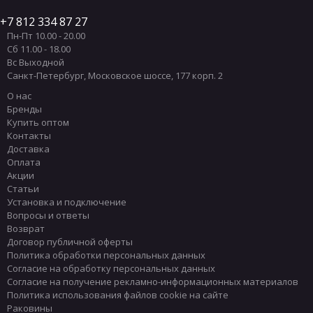
В пол
Приставные унитазы SIMAS
7 812 334 87 27
Пн-Пт 10.00 - 20.00
В стену
Приставные унитазы HATRIA
Сб 11.00 - 18.00
Универсальный
Приставные унитазы DURAVIT
Вс Выходной
Санкт-Петербург
,
Московское шоссе, 177 корп. 2
Приставные унитазы CIELO
Выпуск канализации
О нас
Приставные унитазы TOTO
вертикальный
Бренды
Купить оптом
Приставные унитазы DEVON & DEVON
горизонтальный
Контакты
Приставные унитазы GLOBO
Доставка
Тип функций
Оплата
Приставные унитазы Scarabeo
Акции
Безободковый
Статьи
Торнадо смыв
Установка и подключение
Вопросы и ответы
Экономия воды
Возврат
Договор публичной оферты
Политика обработки персональных данных
Согласие на обработку персональных данных
Согласие на получение рекламно-информационных материалов
Политика использования файлов cookie на сайте
Раковины