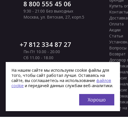
8 800 555 45 06
Купить о
9:30 - 21:00 Без выходных
Контакт
Москва
,
ул. Вятская, 27, корп.5
Доставка
Оплата
Акции
Статьи
Установк
7 812 334 87 27
Вопросы 
Пн-Пт 10.00 - 20.00
Возврат
Сб 11.00 - 18.00
Договор 
Вс Выходной
Политика
Санкт-Петербург
,
Московское шоссе, 177
На нашем сайте мы используем cookie файлы для
персонал
того, чтобы сайт работал лучше. Оставаясь на
корп. 2
Согласие
сайте, вы соглашаетесь на использование
файлов
персонал
cookie
и передачей данных службам веб-аналитики.
Согласие
информа
Хорошо
Политика
cookie на
© 2013 - 2026 Интернет-магазин сантехники Тренд
Мы исполь