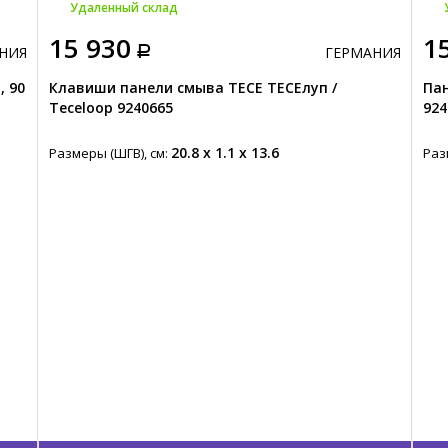
Удаленный склад
15 930
1
НИЯ
ГЕРМАНИЯ
 90
Клавиши панели смыва TECE ТЕСЕлуп /
Пан
Teceloop 9240665
924
20.8 x 1.1 x 13.6
Размеры (ШГВ), см:
Раз