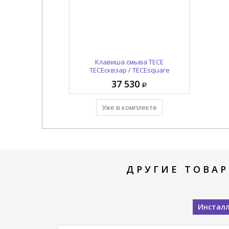
Монтажная рамка TECE
Клавиша смыва TECE
ТЕСЕсквэар / TECEsquare
ТЕСЕпрофиль / Teceprofil
9240800
9240646
37 530
10 710
Добавить в комплект
Уже в комплекте
ДРУГИЕ ТОВАР
Инсталл