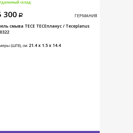
Удаленный склад
Под заказ
5 300
128 280
ГЕРМАНИЯ
ель смыва TECE ТЕСЕпланус / Teceplanus
панель смыва
0322
21.4 x 1.5 x 14.4
меры (ШГВ), см:
Размеры (ШГВ),