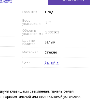
м цену!
Гарантия
1 год
Вес в
0,05
упаковке, кг
Объем в
0,000363
упаковке, м3
Цвет по
Белый
палитре
Материал
Стекло
Цвет
Белый
двумя клавишами стеклянная, панель белая
ля горизонтальной или вертикальной установки.
пежных элементов;