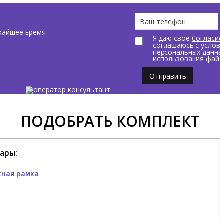
инструкция по установке п
Дополнительно приобретае
монтажная рамка для устан
жайшее время
Я даю свое
Согласи
соглашаюсь с усло
персональных данн
использования фай
Отправить
ПОДОБРАТЬ КОМПЛЕКТ
ары:
ная рамка