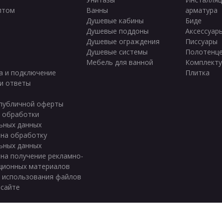
птом
Ванны
арматура
ы
Душевые кабины
Биде
Душевые поддоны
Аксессуар
Душевые ограждения
Писсуары
Душевые системы
Полотенц
Мебель для ванной
Комплект
а и подключение
Плитка
и ответы
публичной оферты
 обработки
ьных данных
 на обработку
ьных данных
 на получение рекламно-
ционных материалов
 использования файлов
 сайте
зуем файлы «cookie» для функционирования сайта. Если вас это не устраи