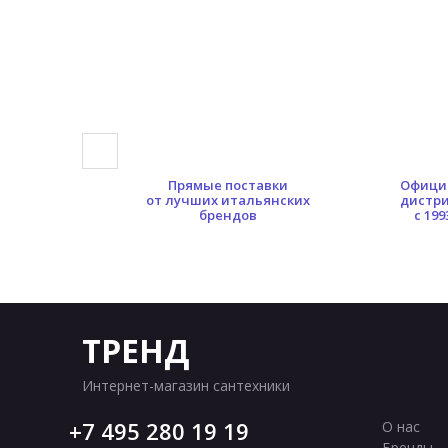
0 кв.м.
Прямые поставки
Офици
ых площадей
от лучших итальянских
дистр
брендов
с 199
ТРЕНД
Интернет-магазин сантехники
7 495 280 19 19
О нас
Бренды