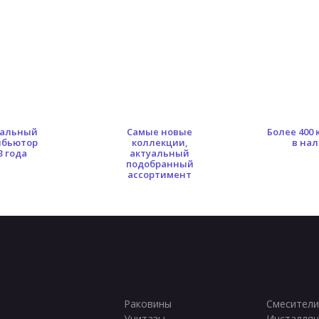
альный
Самые новые
Более 400
ибьютор
коллекции,
в на
3 года
актуальный
подобранный
ассортимент
Раковины
Смесители
Унитазы
Инсталляц