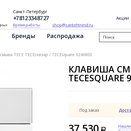
Санкт-Петербург
+7 812 334 87 27
Акции
shop@santehtrend.ru
Время работы
одных
Бренды
Распродажа
смыва TECE ТЕСЕсквэар / TECEsquare 9240800
КЛАВИША СМЫ
TECESQUARE 9
Под заказ
Дост
37 530
Нашли