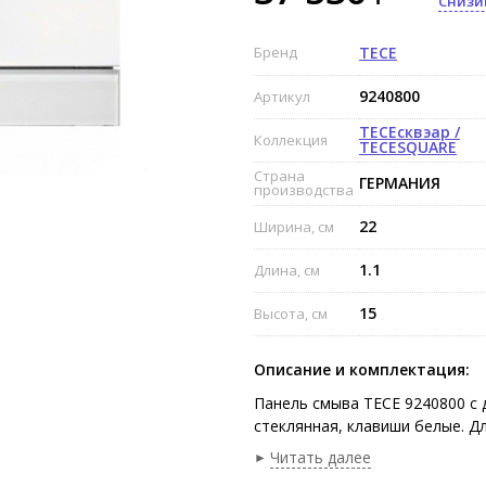
Снизи
Бренд
TECE
9240800
Артикул
ТЕСЕсквэар /
Коллекция
TECESQUARE
Страна
ГЕРМАНИЯ
производства
22
Ширина, см
1.1
Длина, см
15
Высота, см
Описание и комплектация:
Панель смыва TECE 9240800 с 
стеклянная, клавиши белые. Д
Комплект поставки:
Читать далее
комплект толкателей и кре