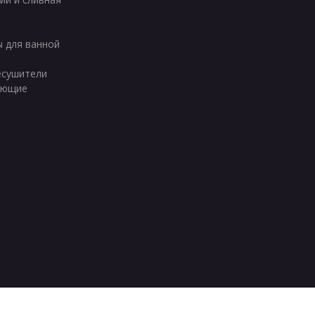
ы для ванной
есушители
ующие
вает, пожалуйста, покиньте сайт.