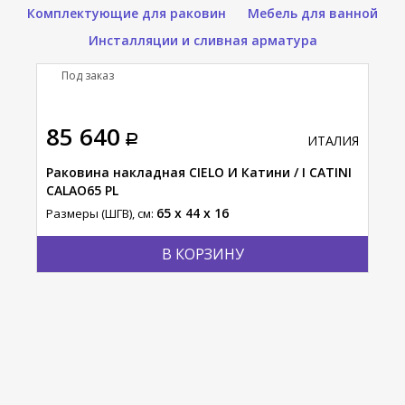
Комплектующие для раковин
Мебель для ванной
Инсталляции и сливная арматура
Под заказ
П
85 640
58
АЛИЯ
ИТАЛИЯ
и
Раковина накладная CIELO И Катини / I CATINI
Рак
CALAO65 PL
/ S
65 x 44 x 16
Размеры (ШГВ), см:
Разм
В КОРЗИНУ