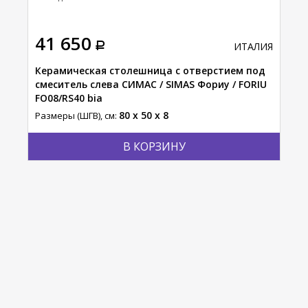
41 650
89
АЛИЯ
ИТАЛИЯ
айл
Керамическая столешница с отверстием под
Кон
смеситель слева СИМАС / SIMAS Фориу / FORIU
/ A
FO08/RS40 bia
Разм
80 x 50 x 8
Размеры (ШГВ), см:
В КОРЗИНУ