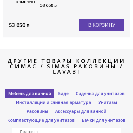
SIMAS Раковины / LAVABI
53 650
Q600 bia
53 650
В КОРЗИНУ
ДРУГИЕ ТОВАРЫ КОЛЛЕКЦИИ
СИМАС / SIMAS РАКОВИНЫ /
LAVABI
Мебель для ванной
Биде
Сиденья для унитазов
Инсталляции и сливная арматура
Унитазы
Раковины
Аксессуары для ванной
Комплектующие для унитазов
Бачки для унитазов
Под заказ
П