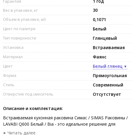
1 год
Гарантия
30
Вес в упаковке, кг
Объем в упаковке, м3
0,1071
Цвет по палитре
Белый
Тип поверхности
Глянцевый
Установка
Встраиваемая
Материал
Фаянс
Цвет
Белый глянец
Форма
Прямоугольная
Стиль
Современный
Отверстие под смеситель
Отсутствует
Описание и комплектация:
Встраиваемая кухонная раковина Симас / SIMAS Раковины /
LAVABI Q600 Белый / Bia - это идеальное решение для
современной кухни. Размеры раковины Раковины / LAVABI
Читать далее