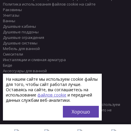
Политика использования файлов cookie на сайте
Раковины
Унитазы
Ванны
Душевые кабины
Душевые поддоны
Душевые ограждения
Душевые системы
Мебель для ванной
Смесители
Инсталляции и сливная арматура
Биде
Аксессуары для ванной
Писсуары
На нашем сайте мы используем cookie файлы
Полотенцесушители
для того, чтобы сайт работал лучше.
Комплектующие
Оставаясь на сайте, вы соглашаетесь на
Плитка
использование
файлов cookie
и передачей
данных службам веб-аналитики.
© 2013 - 2026 Интернет-магазин сантехники Тренд
Мы используем
файлы «cookie» для функционирования сайта. Если вас это не
Хорошо
устраивает, пожалуйста, покиньте сайт.