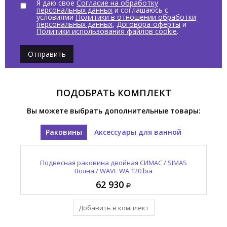
Я даю свое
Согласие на обработку
персональных данных
и соглашаюсь с
условиями
Политики в отношении обработки
персональных данных
,
Договора-оферты
и
Политики использования файлов cookie
.
Отправить
ПОДОБРАТЬ КОМПЛЕКТ
Вы можете выбрать дополнительные товары:
Раковины
Аксессуары для ванной
Подвесная раковина двойная СИМАС / SIMAS
Полотенцедержатель для раковины СИМАС /
SIMAS Волна / WAVE WAP 120
Волна / WAVE WA 120 bia
62 930
23 485
Добавить в комплект
Уже в комплекте