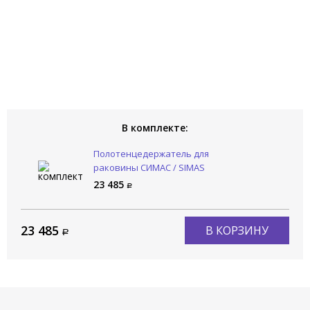
В комплекте:
Полотенцедержатель для
раковины СИМАС / SIMAS
Волна / WAVE WAP 120
23 485
23 485
В КОРЗИНУ