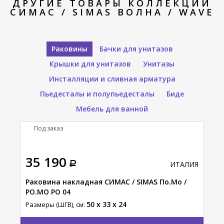
ДРУГИЕ ТОВАРЫ КОЛЛЕКЦИИ
СИМАС / SIMAS ВОЛНА / WAVE
Раковины
Бачки для унитазов
Крышки для унитазов
Унитазы
Инсталляции и сливная арматура
Пьедесталы и полупьедесталы
Биде
Мебель для ванной
Под заказ
П
35 190
92
АЛИЯ
ИТАЛИЯ
Н
 /
Раковина накладная СИМАС / SIMAS По.Мо /
Рак
PO.MO PO 04
СИМ
50 x 33 x 24
Размеры (ШГВ), см:
Разм