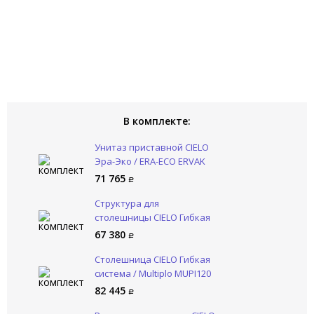
В комплекте:
Унитаз приставной CIELO
Эра-Эко / ERA-ECO ERVAK
BR
71 765
Структура для
столешницы CIELO Гибкая
система / Multiplo MUST120
67 380
NM
Столешница CIELO Гибкая
система / Multiplo MUPI120
BR
82 445