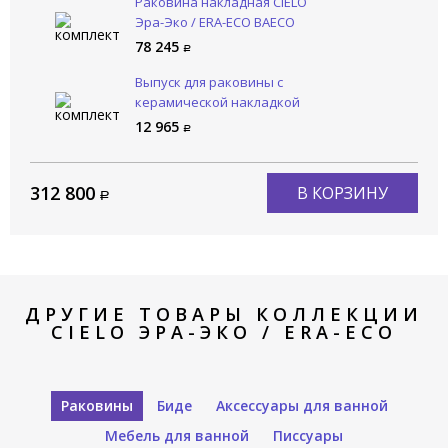
Раковина накладная CIELO
Эра-Эко / ERA-ECO BAECO
BR
78 245
Выпуск для раковины с
керамической накладкой
CIELO Сива / SIWA PIL01 BR
12 965
312 800
В КОРЗИНУ
ДРУГИЕ ТОВАРЫ КОЛЛЕКЦИИ
CIELO ЭРА-ЭКО / ERA-ECO
Раковины
Биде
Аксессуары для ванной
Мебель для ванной
Писсуары