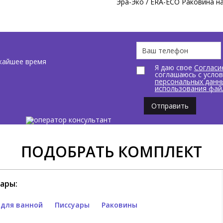
Эра-Эко / ERA-ECO Раковина н
жайшее время
Я даю свое
Согласи
соглашаюсь с усло
персональных данн
использования фай
Отправить
ПОДОБРАТЬ КОМПЛЕКТ
ары:
 для ванной
Писсуары
Раковины