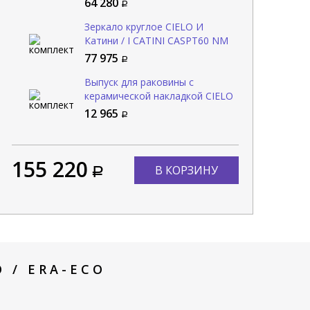
64 280
Зеркало круглое CIELO И
Катини / I CATINI CASPT60 NM
77 975
Выпуск для раковины с
керамической накладкой CIELO
Сива / SIWA PIL01 AM
12 965
155 220
В КОРЗИНУ
 / ERA-ECO