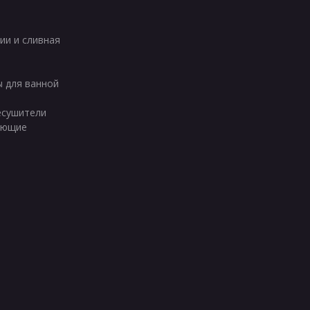
ии и сливная
ы для ванной
есушители
ующие