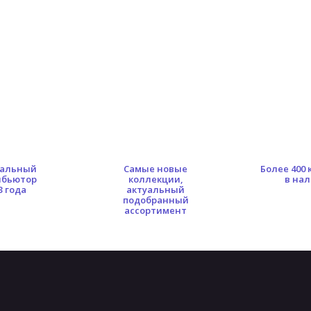
альный
Самые новые
Более 400
ибьютор
коллекции,
в на
3 года
актуальный
подобранный
ассортимент