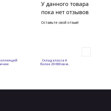
У данного товара
пока нет отзывов
Оставьте свой отзыв!
 коллекций
Склад класса А
Гибкая сист
личии
более 20 000 кв.м.