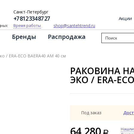
Санкт-Петербург
+7 812 334 87 27
Акции
shop@santehtrend.ru
Время работы
одных
Бренды
Распродажа
Эко / ERA-ECO BAERA40 AM 40 см
РАКОВИНА НА
ЭКО / ERA-EC
Под заказ
Дост
64 280
Нашли