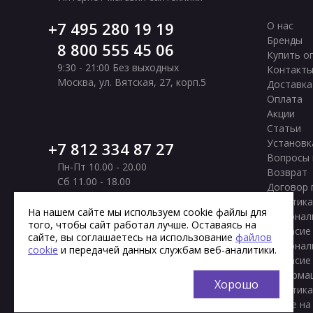
7 495 280 19 19
О нас
Бренды
8 800 555 45 06
Купить о
9:30 - 21:00 Без выходных
Контакт
Москва
,
ул. Вятская, 27, корп.5
Доставка
Оплата
Акции
Статьи
Установк
7 812 334 87 27
Вопросы 
Пн-Пт 10.00 - 20.00
Возврат
Сб 11.00 - 18.00
Договор 
Вс Выходной
Политика
Санкт-Петербург
,
Московское шоссе, 177
На нашем сайте мы используем cookie файлы для
персонал
того, чтобы сайт работал лучше. Оставаясь на
корп. 2
Согласие
сайте, вы соглашаетесь на использование
файлов
персонал
cookie
и передачей данных службам веб-аналитики.
Согласие
информа
Хорошо
Политика
cookie на