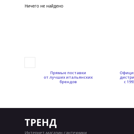
Ничего не найдено
0 кв.м.
Прямые поставки
Офици
ых площадей
от лучших итальянских
дистр
брендов
с 199
ТРЕНД
Интернет-магазин сантехники