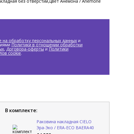
акладная без отверстий,цвет Анемона / Anemone
е на обработку персональных данных
и
виями
Политики в отношении обработки
ых
,
Договора-оферты
и
Политики
лов cookie
.
В комплекте:
Раковина накладная CIELO
Эра-Эко / ERA-ECO BAERA40
AM