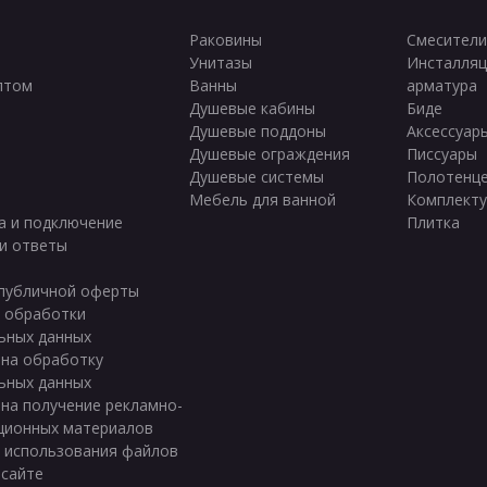
Раковины
Смесители
Унитазы
Инсталляц
птом
Ванны
арматура
ы
Душевые кабины
Биде
Душевые поддоны
Аксессуар
Душевые ограждения
Писсуары
Душевые системы
Полотенц
Мебель для ванной
Комплект
а и подключение
Плитка
и ответы
публичной оферты
 обработки
ьных данных
 на обработку
ьных данных
 на получение рекламно-
ционных материалов
 использования файлов
 сайте