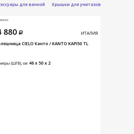
сессуары для ванной
Крышки для унитазов
заказ
4 880
ИТАЛИЯ
лешница CIELO Канто / KANTO KAPI50 TL
46 x 50 x 2
меры (ШГВ), см: