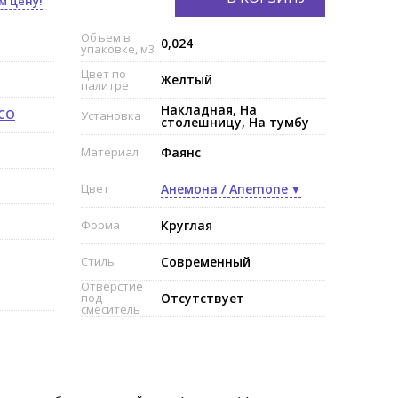
м цену!
Объем в
0,024
упаковке, м3
Цвет по
Желтый
палитре
Накладная, На
ECO
Установка
столешницу, На тумбу
Материал
Фаянс
Цвет
Анемона / Anemone
Форма
Круглая
Стиль
Современный
Отверстие
под
Отсутствует
смеситель