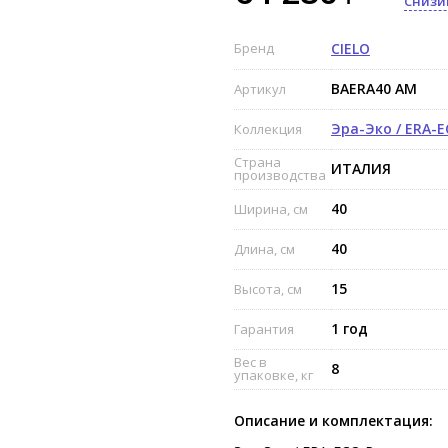
Снизи
Бренд
CIELO
BAERA40 AM
Артикул
Эра-Эко / ERA-
Коллекция
Страна
ИТАЛИЯ
производства
40
Ширина, см
40
Длина, см
15
Высота, см
1 год
Гарантия
Вес в
8
упаковке, кг
Описание и комплектация: