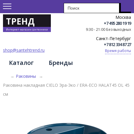
Москва
ТРЕНД
+7 495 280 19 19
9:30 - 21:00 Без выходных
Интернет-магазин сантехники
Санкт-Петербург
+7 812 334 87 27
shop@santehtrend.ru
Время работы
Каталог
Бренды
→
Раковины
→
Раковина накладная CIELO Эра-Эко / ERA-ECO HALAT45 OL 45
см