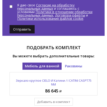
Я даю свое
Согласие на обработку
персональных данных
и соглашаюсь с
условиями
Политики в отношении обработки
персональных данных
,
Договора-оферты
и
Политики использования файлов cookie
.
Отправить
ПОДОБРАТЬ КОМПЛЕКТ
Вы можете выбрать дополнительные товары:
Мебель для ванной
Раковины
 /
Зеркало круглое CIELO И Катини / I CATINI CASPT75
Раковина накладная CIELO Эра-Эко / ERA-ECO
С
HALAT45 OL
NM
86 645
66 560
Добавить в комплект
Уже в комплекте