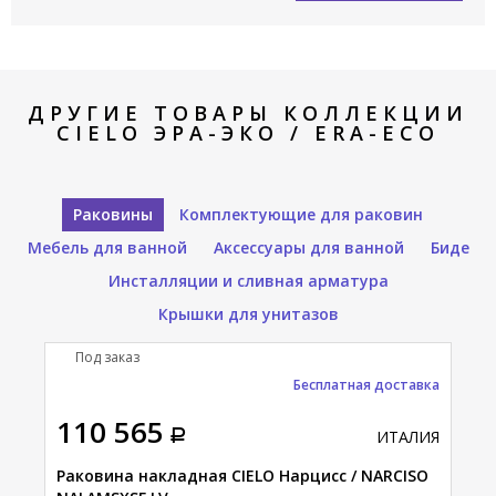
ДРУГИЕ ТОВАРЫ КОЛЛЕКЦИИ
CIELO ЭРА-ЭКО / ERA-ECO
Раковины
Комплектующие для раковин
Мебель для ванной
Аксессуары для ванной
Биде
Инсталляции и сливная арматура
Крышки для унитазов
Под заказ
П
Бесплатная доставка
110 565
11
АЛИЯ
ИТАЛИЯ
Раковина накладная CIELO Нарцисс / NARCISO
Рак