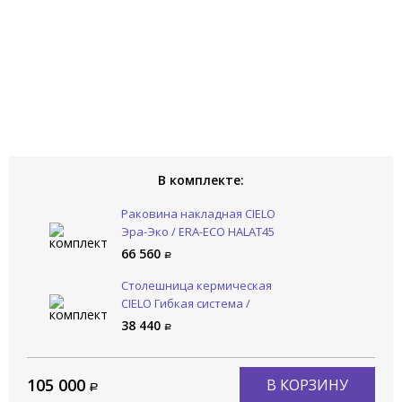
В комплекте:
Раковина накладная CIELO
Эра-Эко / ERA-ECO HALAT45
OL
66 560
Столешница кермическая
CIELO Гибкая система /
Multiplo MUPI50
38 440
105 000
В КОРЗИНУ