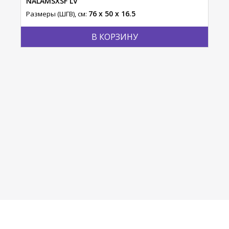
NALAMSXSF LV
Пли
76 x 50 x 16.5
Размеры (ШГВ), см:
Разм
В КОРЗИНУ