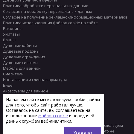
Политика обработки персональных данных
Согласие на обработку персональных данных
Согласие на получение рекламно-информационных материалов
Политика использования файлов cookie на сайте
Раковины
Унитазы
Ванны
Душевые кабины
Душевые поддоны
Душевые ограждения
Душевые системы
Мебель для ванной
Смесители
Инсталляции и сливная арматура
Биде
Аксессуары для ванной
Писсуары
На нашем сайте мы используем cookie файлы
Полотенцесушители
для того, чтобы сайт работал лучше.
Комплектующие
Оставаясь на сайте, вы соглашаетесь на
Плитка
использование
файлов cookie
и передачей
данных службам веб-аналитики.
© 2013 - 2026 Интернет-магазин сантехники Тренд
Мы используем
файлы «cookie» для функционирования сайта. Если вас это не
Хорошо