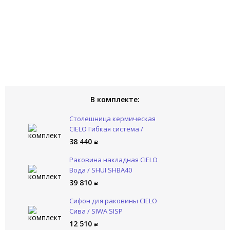
В комплекте:
Столешница кермическая
CIELO Гибкая система /
Multiplo MUPI50
38 440
Раковина накладная CIELO
Вода / SHUI SHBA40
39 810
Сифон для раковины CIELO
Сива / SIWA SISP
12 510