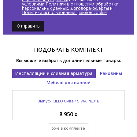
условиями
Политики в отношении обработки
персональных данных
,
Договора-оферты
и
Политики использования файлов cookie
.
Отправить
ПОДОБРАТЬ КОМПЛЕКТ
Вы можете выбрать дополнительные товары:
Инсталляции и сливная арматура
Раковины
Мебель для ванной
 /
Раковина накладная CIELO Вода / SHUI SHBA40
Столешница CIELO Гибкая система / Multiplo
Выпуск CIELO Сива / SIWA PIL01B
С
MUPI50 TL
39 810
39 810
8 950
Добавить в комплект
Уже в комплекте
Уже в комплекте