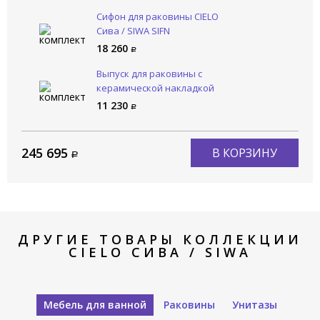
Сифон для раковины CIELO
Сива / SIWA SIFN
18 260
Выпуск для раковины с
керамической накладкой
CIELO Сива / SIWA PIL01NMB
11 230
245 695
В КОРЗИНУ
ДРУГИЕ ТОВАРЫ КОЛЛЕКЦИИ
CIELO СИВА / SIWA
Мебель для ванной
Раковины
Унитазы