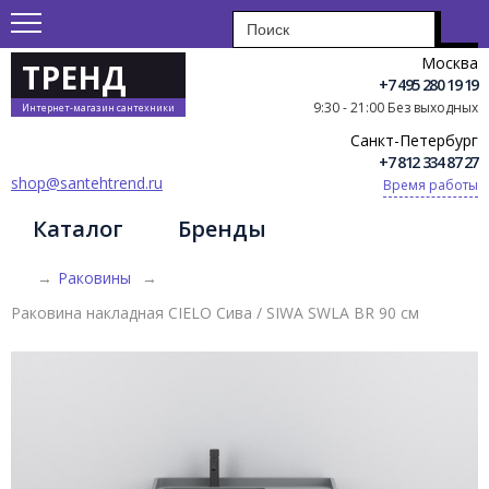
Москва
ТРЕНД
+7 495 280 19 19
9:30 - 21:00 Без выходных
Интернет-магазин сантехники
Санкт-Петербург
+7 812 334 87 27
shop@santehtrend.ru
Время работы
Каталог
Бренды
→
Раковины
→
Раковина накладная CIELO Сива / SIWA SWLA BR 90 см