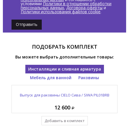
условиями
Политики в отношении обработки
персональных данных
,
Договора-оферты
и
Политики использования файлов cookie
.
Отправить
ПОДОБРАТЬ КОМПЛЕКТ
Вы можете выбрать дополнительные товары:
Инсталляции и сливная арматура
Мебель для ванной
Раковины
S
Выпуск для раковины CIELO Сива / SIWA PIL01BRB
Раковина накладная CIELO Сива / SIWA SWLA BR
Полка для консоли CIELO Сива / SIWA SWVL CM
В
П
104 360
12 600
33 600
Добавить в комплект
Уже в комплекте
Уже в комплекте