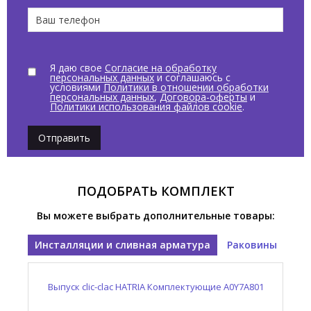
Я даю свое
Согласие на обработку
персональных данных
и соглашаюсь с
условиями
Политики в отношении обработки
персональных данных
,
Договора-оферты
и
Политики использования файлов cookie
.
Отправить
ПОДОБРАТЬ КОМПЛЕКТ
Вы можете выбрать дополнительные товары:
Инсталляции и сливная арматура
Раковины
е
Выпуск clic-clac HATRIA Комплектующие A0Y7A801
Раковина накладная HATRIA Счастливый час /
HAPPY HOUR Y1VF01