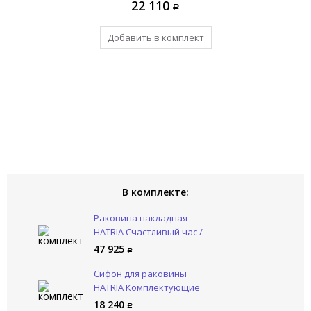
22 110
47 925
Добавить в комплект
Уже в комплекте
В комплекте:
Раковина накладная
HATRIA Счастливый час /
HAPPY HOUR Y1VF01
47 925
Сифон для раковины
HATRIA Комплектующие
YXMY77
18 240