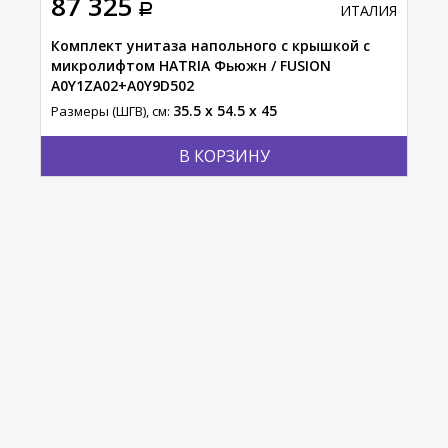
87 325
54
АЛИЯ
ИТАЛИЯ
Комплект унитаза напольного с крышкой с
Уни
микролифтом HATRIA Фьюжн / FUSION
мик
A0Y1ZA02+A0Y9D502
Y1X
35.5 x 54.5 x 45
Размеры (ШГВ), см:
Разм
В КОРЗИНУ