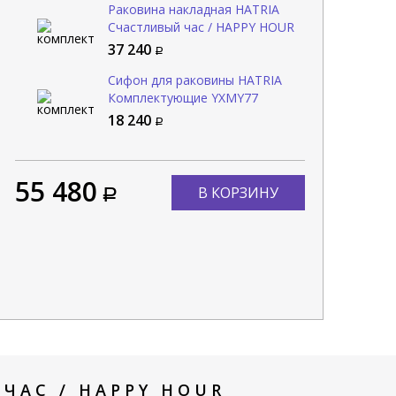
Раковина накладная HATRIA
Счастливый час / HAPPY HOUR
Y5A501
37 240
Сифон для раковины HATRIA
Комплектующие YXMY77
18 240
55 480
В КОРЗИНУ
ЧАС / HAPPY HOUR