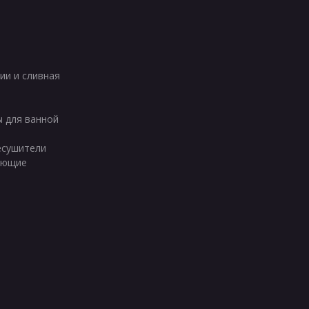
ии и сливная
ы для ванной
есушители
ующие