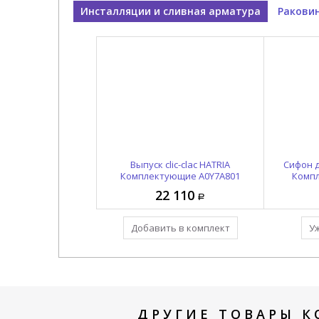
Инсталляции и сливная арматура
Ракови
Раковина накладная HATRIA
Выпуск clic-clac HATRIA
Сифон 
Счастливый час / HAPPY HOUR
Комплектующие A0Y7A801
Комп
Y5A501
22 110
37 240
Добавить в комплект
Уже в комплекте
У
ДРУГИЕ ТОВАРЫ К