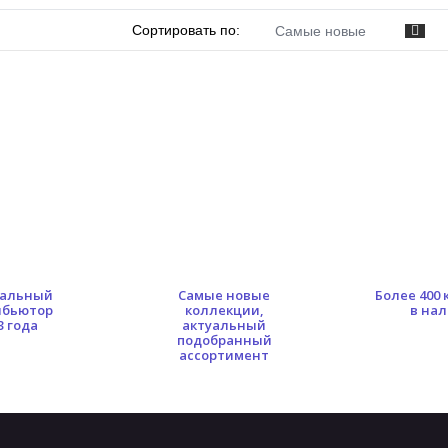
Сортировать по:
Самые новые
альный
Самые новые
Более 400
ибьютор
коллекции,
в на
3 года
актуальный
подобранный
ассортимент