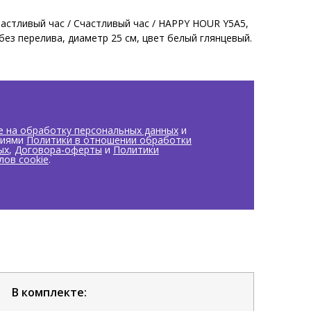
астливый час / Счастливый час / HAPPY HOUR Y5A5,
без перелива, диаметр 25 см, цвет белый глянцевый.
ретаются отдельно.
е на обработку персональных данных
и
виями
Политики в отношении обработки
ых
,
Договора-оферты
и
Политики
лов cookie
.
В комплекте: