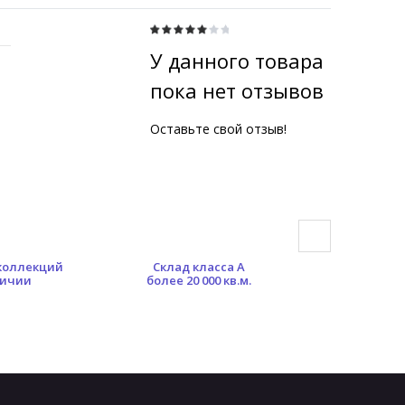
У данного товара
пока нет отзывов
Оставьте свой отзыв!
 коллекций
Склад класса А
Гибкая сист
личии
более 20 000 кв.м.