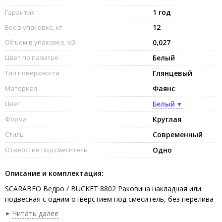
1 год
Гарантия
12
Вес в упаковке, кг
Объем в упаковке, м3
0,027
Цвет по палитре
Белый
Тип поверхности
Глянцевый
Материал
Фаянс
Цвет
Белый
Форма
Круглая
Стиль
Современный
Отверстие под смеситель
Одно
Описание и комплектация:
SCARABEO Ведро / BUCKET 8802 Раковина накладная или
подвесная с одним отверстием под смеситель, без перелива
с хромированным полотенцедержателем. Размеры:
Читать далее
30x40x22,5h см. Цвет Whirte.