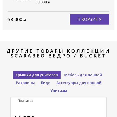
/ BUCKET 8802CR
38 000
38 000
В КОРЗИНУ
ДРУГИЕ ТОВАРЫ КОЛЛЕКЦИИ
SCARABEO ВЕДРО / BUCKET
Крышки для унитазов
Мебель для ванной
Раковины
Биде
Аксессуары для ванной
Унитазы
Под заказ