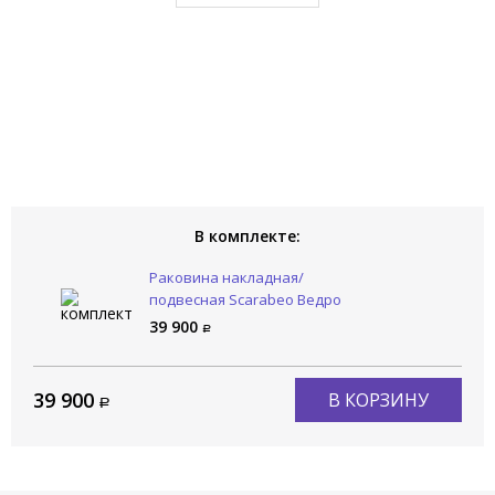
В комплекте:
Раковина накладная/
подвесная Scarabeo Ведро
/ BUCKET 8802BS
39 900
39 900
В КОРЗИНУ