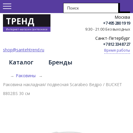
Москва
ТРЕНД
+7 495 280 19 19
9:30 - 21:00 Без выходных
Интернет-магазин сантехники
Санкт-Петербург
+7 812 334 87 27
shop@santehtrend.ru
Время работы
Каталог
Бренды
→
Раковины
→
Раковина накладная/ подвесная Scarabeo Ведро / BUCKET
8802BS 30 см