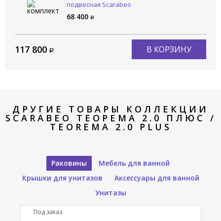
подвесная Scarabeo
Теорема 2.0 Плюс /
68 400
TEOREMA 2.0 PLUS 5147/49
117 800
В КОРЗИНУ
ДРУГИЕ ТОВАРЫ КОЛЛЕКЦИИ
SCARABEO ТЕОРЕМА 2.0 ПЛЮС /
TEOREMA 2.0 PLUS
Раковины
Мебель для ванной
Крышки для унитазов
Аксессуары для ванной
Унитазы
Под заказ
П