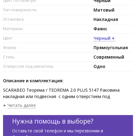
Цвет по палитре
Черный
Тип поверхности
Матовый
Установка
Накладная
Материал
Фаянс
Цвет
Черный
Форма
Прямоугольная
Стиль
Современный
Отверстие под смеситель
Одно
Описание и комплектация:
SCARABEO Теорема / TEOREMA 2.0 PLUS 5147 Раковина
накладная или подвесная с одним отверстием под
смеситель, с переливом, чаша слева, Крепления входят в
Читать далее
комплект. Цвет Ardesia. Подходит как для взрослых, так
и для детей, а также и людям с ограниченными физическими
Нужна помощь в выборе?
возможностями.
Оставьте свой телефон и мы перезвоним в