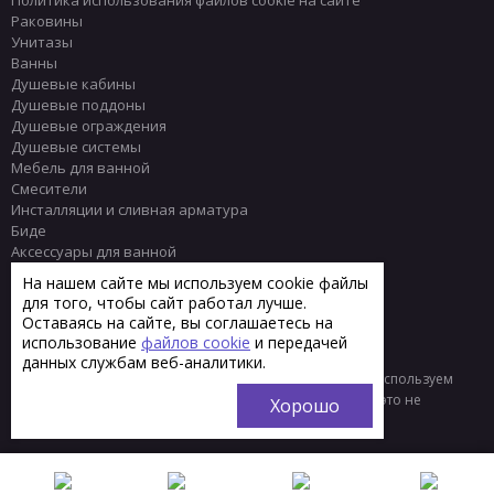
Политика использования файлов cookie на сайте
Раковины
Унитазы
Ванны
Душевые кабины
Душевые поддоны
Душевые ограждения
Душевые системы
Мебель для ванной
Смесители
Инсталляции и сливная арматура
Биде
Аксессуары для ванной
Писсуары
На нашем сайте мы используем cookie файлы
Полотенцесушители
для того, чтобы сайт работал лучше.
Комплектующие
Оставаясь на сайте, вы соглашаетесь на
Плитка
использование
файлов cookie
и передачей
данных службам веб-аналитики.
© 2013 - 2026 Интернет-магазин сантехники Тренд
Мы используем
файлы «cookie» для функционирования сайта. Если вас это не
Хорошо
устраивает, пожалуйста, покиньте сайт.