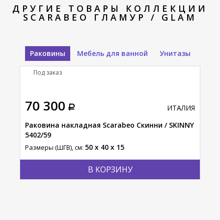
ДРУГИЕ ТОВАРЫ КОЛЛЕКЦИИ
SCARABEO ГЛАМУР / GLAM
Раковины
Мебель для ванной
Унитазы
Под заказ
П
70 300
11
АЛИЯ
ИТАЛИЯ
Раковина накладная Scarabeo Скинни / SKINNY
Рак
5402/59
Тео
50 x 40 x 15
Размеры (ШГВ), см:
Разм
В КОРЗИНУ