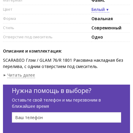
Материал
Фаянс
Цвет
Белый
Форма
Овальная
Стиль
Современный
Отверстие под смеситель
Одно
Описание и комплектация:
SCARABEO Глэм / GLAM 76/R 1801 Раковина накладная без
перелива, с одним отверстием под смеситель.
Рекомендуется установка на столешницу. Размеры:
Читать далее
76x38x14h см.цвет Белый / White.
Нужна помощь в выборе?
Оставьте свой телефон и мы перезвоним в
ближайшее время