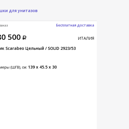
шки для унитазов
Бесплатная доставка
заказ
Под заказ
80 500
151 525
ИТАЛИЯ
к Scarabeo Цельный / SOLID 2923/53
Тумба Scarab
139 x 45.5 x 30
меры (ШГВ), см:
Размеры (ШГВ),