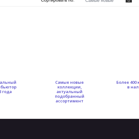
Сортировать по:
Самые новые
альный
Самые новые
Более 400
ибьютор
коллекции,
в на
3 года
актуальный
подобранный
ассортимент