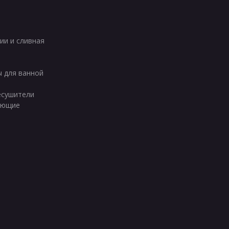
ии и сливная
ы для ванной
есушители
ующие