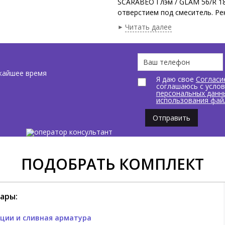
SCARABEO Глэм / GLAM 56/R 18
отверстием под смеситель. Ре
56x38x14h см. Цвет Ocean. Пр
Читать далее
различных цветовых решениях
жайшее время
Я даю свое
Согласи
соглашаюсь с усло
персональных данн
использования фай
Отправить
ПОДОБРАТЬ КОМПЛЕКТ
ары:
ции и сливная арматура