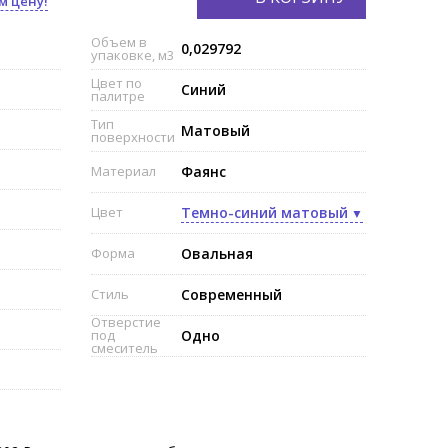
м цену!
Объем в
0,029792
упаковке, м3
Цвет по
Синий
палитре
Тип
Матовый
поверхности
Материал
Фаянс
Цвет
Темно-синий матовый
Форма
Овальная
Стиль
Современный
Отверстие
под
Одно
смеситель