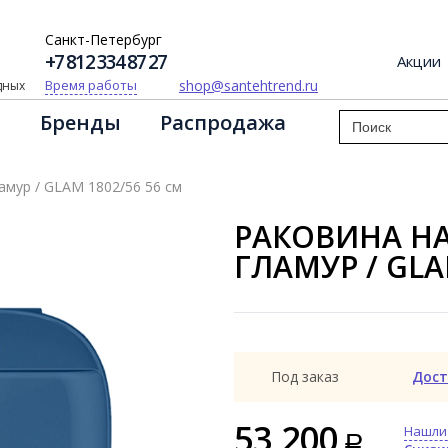
Санкт-Петербург
+7 812 334 87 27
Акции
shop@santehtrend.ru
Время работы
одных
Бренды
Распродажа
амур / GLAM 1802/56 56 см
РАКОВИНА Н
ГЛАМУР / GLA
Под заказ
Дост
53 200
Нашли