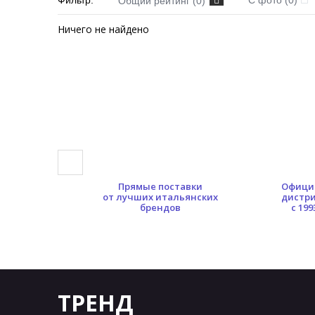
Фильтр:
С фото (0)
Общий рейтинг (0)
Ничего не найдено
0 кв.м.
Прямые поставки
Офици
ых площадей
от лучших итальянских
дистр
брендов
с 199
ТРЕНД