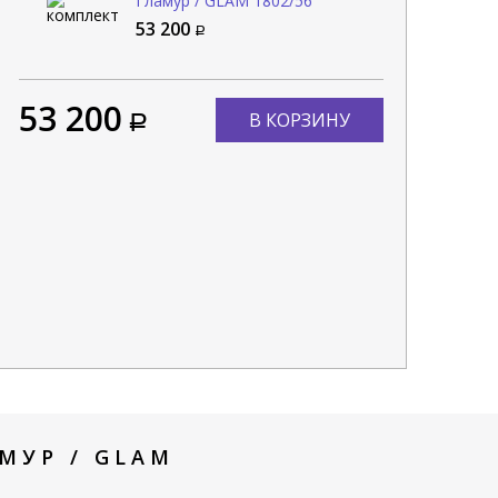
Гламур / GLAM 1802/56
53 200
53 200
В КОРЗИНУ
МУР / GLAM