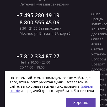
Интернет-магазин сантехники
7 495 280 19 19
О нас
Бренды
8 800 555 45 06
Купить о
9:30 - 21:00 Без выходных
Контакт
Москва
,
ул. Вятская, 27, корп.5
Доставка
Оплата
Акции
Статьи
Установк
7 812 334 87 27
Вопросы 
Пн-Пт 10.00 - 20.00
Возврат
Сб 11.00 - 18.00
Договор 
Вс Выходной
Политика
Санкт-Петербург
,
Московское шоссе, 177
На нашем сайте мы используем cookie файлы для
персонал
того, чтобы сайт работал лучше. Оставаясь на
корп. 2
Согласие
сайте, вы соглашаетесь на использование
файлов
персонал
cookie
и передачей данных службам веб-аналитики.
Согласие
информа
Хорошо
Политика