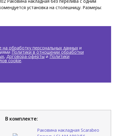
02 Раковина накладная без перелива с одним
комендуется установка на столешницу. Размеры:
едставленная модель раковины существует в
.
е на обработку персональных данных
и
виями
Политики в отношении обработки
ых
,
Договора-оферты
и
Политики
лов cookie
.
В комплекте:
Раковина накладная Scarabeo