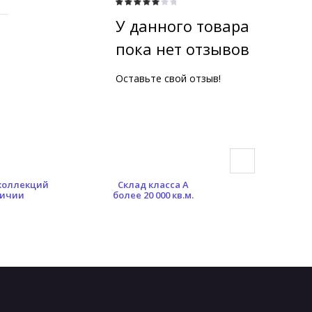
У данного товара
пока нет отзывов
Оставьте свой отзыв!
 коллекций
Склад класса А
Гибкая сист
личии
более 20 000 кв.м.