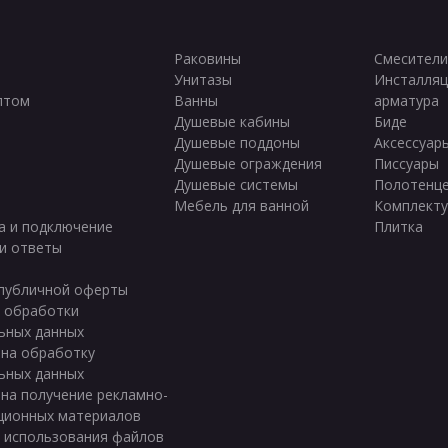
Раковины
Смесители
Унитазы
Инсталляц
птом
Ванны
арматура
ы
Душевые кабины
Биде
Душевые поддоны
Аксессуар
Душевые ограждения
Писсуары
Душевые системы
Полотенц
Мебель для ванной
Комплект
а и подключение
Плитка
и ответы
публичной оферты
 обработки
ьных данных
 на обработку
ьных данных
 на получение рекламно-
ционных материалов
 использования файлов