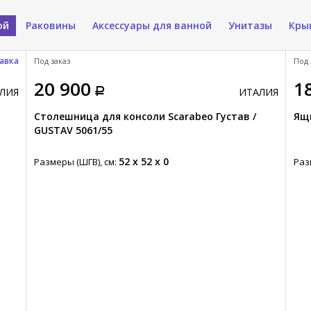
ой
Раковины
Аксессуары для ванной
Унитазы
Кры
авка
Под заказ
Под 
20 900
1
ЛИЯ
ИТАЛИЯ
Столешница для консоли Scarabeo Густав /
Ящи
GUSTAV 5061/55
52 x 52 x 0
Размеры (ШГВ), см:
Раз