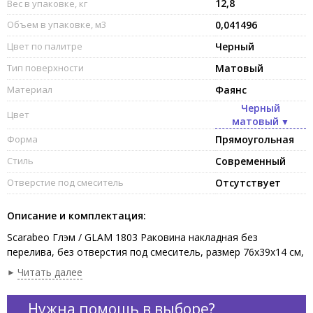
12,8
Вес в упаковке, кг
Объем в упаковке, м3
0,041496
Цвет по палитре
Черный
Тип поверхности
Матовый
Материал
Фаянс
Черный
Цвет
матовый
Форма
Прямоугольная
Стиль
Современный
Отверстие под смеситель
Отсутствует
Описание и комплектация:
Scarabeo Глэм / GLAM 1803 Раковина накладная без
перелива, без отверстия под смеситель, размер 76х39х14 см,
цвет Ardesia. Рекомендуется для установки на столешницу.
Читать далее
Представленная модель раковины существует в различных
цветовых решениях.
Нужна помощь в выборе?