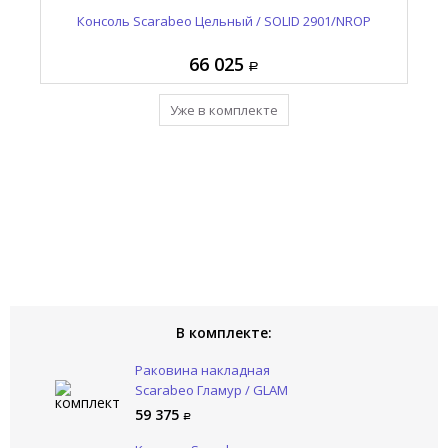
 /
Консоль Scarabeo Цельный / SOLID 2901/NROP
Раковина накладная Scarabeo Гламур / GLAM
К
1803/49
66 025
59 375
Уже в комплекте
Уже в комплекте
В комплекте:
Раковина накладная
Scarabeo Гламур / GLAM
1803/49
59 375