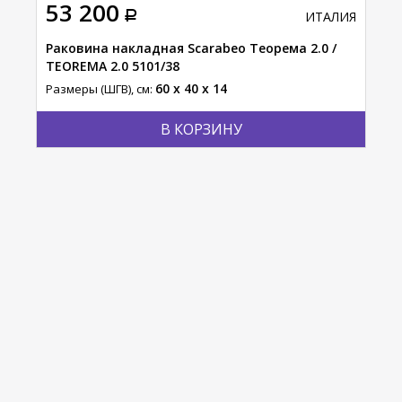
53 200
57
АЛИЯ
ИТАЛИЯ
Раковина накладная Scarabeo Теорема 2.0 /
Рак
1523
TEOREMA 2.0 5101/38
540
60 x 40 x 14
Размеры (ШГВ), см:
Разм
В КОРЗИНУ