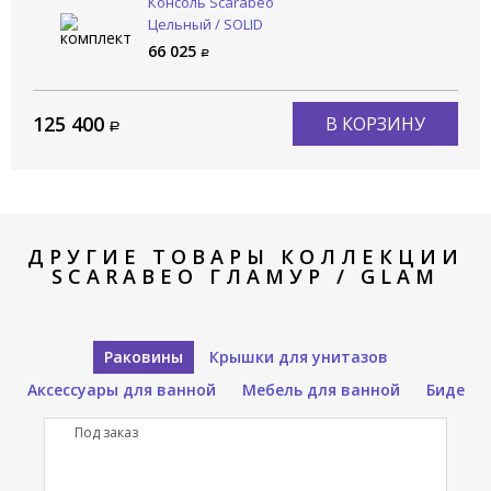
Консоль Scarabeo
Цельный / SOLID
2901/NROP
66 025
125 400
В КОРЗИНУ
ДРУГИЕ ТОВАРЫ КОЛЛЕКЦИИ
SCARABEO ГЛАМУР / GLAM
Раковины
Крышки для унитазов
Аксессуары для ванной
Мебель для ванной
Биде
Под заказ
П