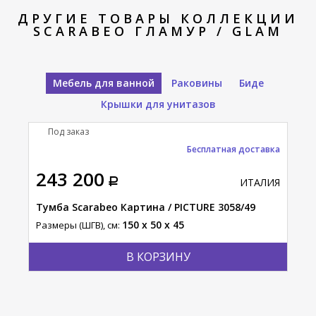
ДРУГИЕ ТОВАРЫ КОЛЛЕКЦИИ
SCARABEO ГЛАМУР / GLAM
Мебель для ванной
Раковины
Биде
Крышки для унитазов
Под заказ
П
тавка
Бесплатная доставка
243 200
39
АЛИЯ
ИТАЛИЯ
Тумба Scarabeo Картина / PICTURE 3058/49
Пол
Ска
150 x 50 x 45
Размеры (ШГВ), см:
Разм
В КОРЗИНУ