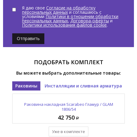
Я даю свое
Согласие на обработку
персональных данных
и соглашаюсь с
условиями
Политики в отношении обработки
персональных данных
,
Договора-оферты
и
Политики использования файлов cookie
.
Отправить
ПОДОБРАТЬ КОМПЛЕКТ
Вы можете выбрать дополнительные товары:
Раковины
Инсталляции и сливная арматура
Раковина накладная Scarabeo Гламур / GLAM
Слив автоматический Scarabeo Луна / MOON
10010/C/CR/54
1806/54
42 750
10 925
Добавить в комплект
Уже в комплекте