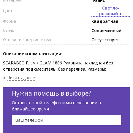
Фаянс
Светло-
Цвет
розовый
Форма
Квадратная
Стиль
Современный
Отверстие под смеситель
Отсутствует
Описание и комплектация:
SCARABEO Глэм / GLAM 1806 Раковина накладная без
отверстия под смеситель, без перелива. Размеры:
40x40x12,5h см. Рекомендуется установка на столешницу.
Читать далее
Цвет Древний / Antique Pink. Представленная модель
раковины существует в различных цветовых решениях.
Нужна помощь в выборе?
Оставьте свой телефон и мы перезвоним в
ближайшее время