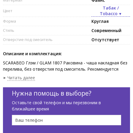
Материал
Фаянс
Табак /
Цвет
Tobacco
Форма
Круглая
Стиль
Современный
Отверстие под смеситель
Отсутствует
Описание и комплектация:
SCARABEO Глэм / GLAM 1807 Раковина - чаша накладная без
перелива, без отверстия под смеситель. Рекомендуется
установка на столешницу. Размеры: 39х39х14h см, цвет
Читать далее
Tobacco. Представленная модель раковины существует в
различных цветовых решениях.
Нужна помощь в выборе?
Оставьте свой телефон и мы перезвоним в
ближайшее время