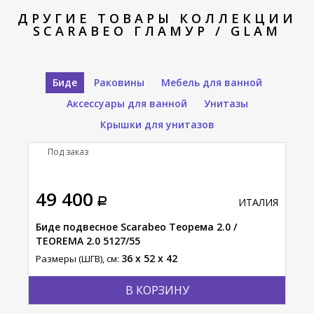
ДРУГИЕ ТОВАРЫ КОЛЛЕКЦИИ
SCARABEO ГЛАМУР / GLAM
Биде
Раковины
Мебель для ванной
Аксессуары для ванной
Унитазы
Крышки для унитазов
Под заказ
П
49 400
49
АЛИЯ
ИТАЛИЯ
3/49
Биде подвесное Scarabeo Теорема 2.0 /
Бид
TEOREMA 2.0 5127/55
Разм
36 x 52 x 42
Размеры (ШГВ), см:
В КОРЗИНУ