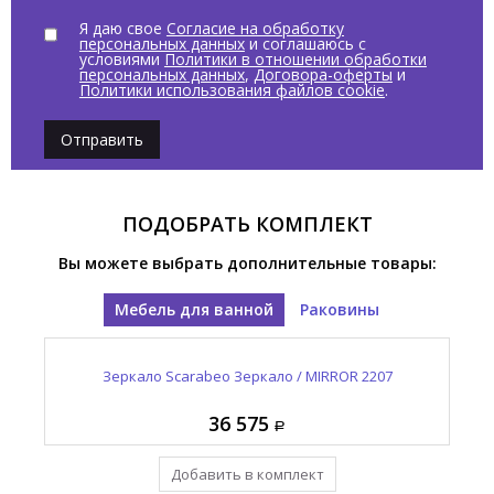
Я даю свое
Согласие на обработку
персональных данных
и соглашаюсь с
условиями
Политики в отношении обработки
персональных данных
,
Договора-оферты
и
Политики использования файлов cookie
.
Отправить
ПОДОБРАТЬ КОМПЛЕКТ
Вы можете выбрать дополнительные товары:
Мебель для ванной
Раковины
ео
Раковина накладная Scarabeo Гламур / GLAM
Зеркало Scarabeo Зеркало / MIRROR 2207
С
1807/53
36 575
39 425
Добавить в комплект
Уже в комплекте