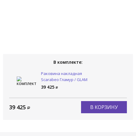
В комплекте:
Раковина накладная
Scarabeo Гламур / GLAM
1807/53
39 425
39 425
В КОРЗИНУ