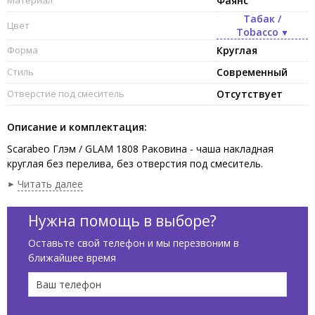
Материал
Фаянс
Табак /
Цвет
Tobacco
Форма
Круглая
Стиль
Современный
Отверстие под смеситель
Отсутствует
Описание и комплектация:
Scarabeo Глэм / GLAM 1808 Раковина - чаша накладная
круглая без перелива, без отверстия под смеситель.
Размеры: 33х33х12,5h см, цвет Tobacco. Рекомендуется
Читать далее
донный клапан арт. 10034.
Нужна помощь в выборе?
Оставьте свой телефон и мы перезвоним в
ближайшее время