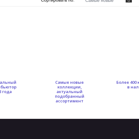
Сортировать по:
Самые новые
альный
Самые новые
Более 400
ибьютор
коллекции,
в на
3 года
актуальный
подобранный
ассортимент