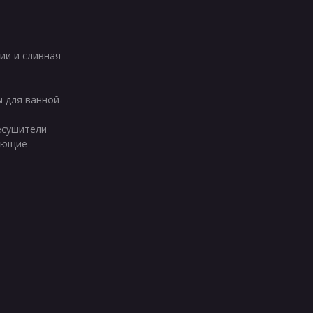
ии и сливная
ы для ванной
есушители
ующие