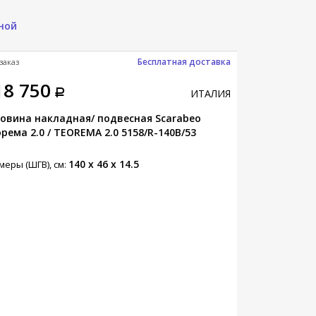
ной
Бесплатная доставка
заказ
Под заказ
18 750
39 900
ИТАЛИЯ
овина накладная/ подвесная Scarabeo
Раковина нак
рема 2.0 / TEOREMA 2.0 5158/R-140B/53
THIN-LINE 800
140 x 46 x 14.5
меры (ШГВ), см:
Размеры (ШГВ),