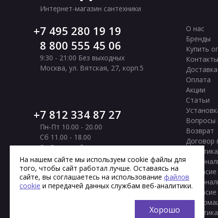
Интернет-магазин сантехники
7 495 280 19 19
О нас
Бренды
8 800 555 45 06
Купить о
9:30 - 21:00 Без выходных
Контакт
Москва
,
ул. Вятская, 27, корп.5
Доставка
Оплата
Акции
Статьи
Установк
7 812 334 87 27
Вопросы 
Пн-Пт 10.00 - 20.00
Возврат
Сб 11.00 - 18.00
Договор 
Вс Выходной
Политика
Санкт-Петербург
,
Московское шоссе, 177
На нашем сайте мы используем cookie файлы для
персонал
корп. 2
того, чтобы сайт работал лучше. Оставаясь на
Согласие
сайте, вы соглашаетесь на использование
файлов
персонал
cookie
и передачей данных службам веб-аналитики.
Согласие
информа
Хорошо
Политика