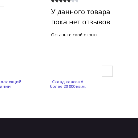
У данного товара
пока нет отзывов
Оставьте свой отзыв!
 коллекций
Склад класса А
Гибкая сист
личии
более 20 000 кв.м.