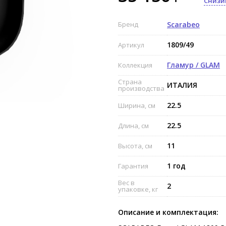
Снизи
Бренд
Scarabeo
1809/49
Артикул
Гламур / GLAM
Коллекция
Страна
ИТАЛИЯ
производства
22.5
Ширина, см
22.5
Длина, см
11
Высота, см
1 год
Гарантия
Вес в
2
упаковке, кг
Описание и комплектация: