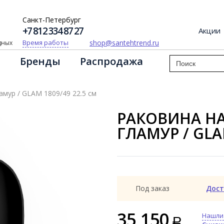
Санкт-Петербург
+7 812 334 87 27
Акции
shop@santehtrend.ru
Время работы
одных
Бренды
Распродажа
амур / GLAM 1809/49 22.5 см
РАКОВИНА Н
ГЛАМУР / GLA
Под заказ
Дост
35 150
Нашли