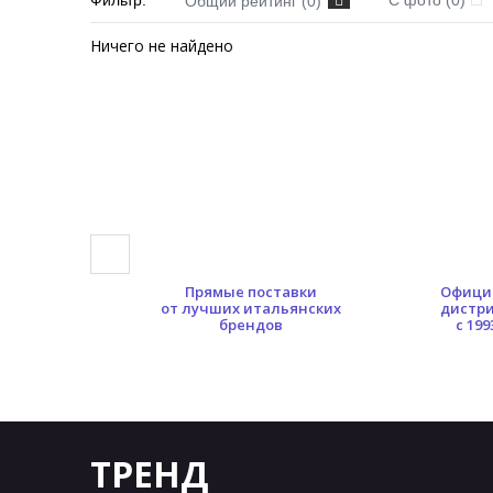
Фильтр:
С фото (0)
Общий рейтинг (0)
Ничего не найдено
0 кв.м.
Прямые поставки
Офици
ых площадей
от лучших итальянских
дистр
брендов
с 199
ТРЕНД