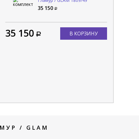
Гламур / GLAM 1809/49
35 150
35 150
В КОРЗИНУ
МУР / GLAM