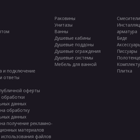
Раковины
Смесители
Унитазы
Инсталляц
птом
Ванны
арматура
ы
Душевые кабины
Биде
Душевые поддоны
Аксессуар
Душевые ограждения
Писсуары
Душевые системы
Полотенц
Мебель для ванной
Комплект
а и подключение
Плитка
и ответы
публичной оферты
 обработки
ьных данных
 на обработку
ьных данных
 на получение рекламно-
ционных материалов
 использования файлов