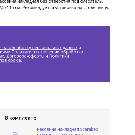
ковина накладная без отверстия под смеситель,
2,5x11h см. Рекомендуется установка на столешницу.
.
е на обработку персональных данных
и
виями
Политики в отношении обработки
ых
,
Договора-оферты
и
Политики
лов cookie
.
В комплекте:
Раковина накладная Scarabeo