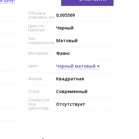
м цену!
Объем в
0,005569
упаковке, м3
Цвет по
Черный
палитре
Тип
Матовый
поверхности
Материал
Фаянс
Цвет
Черный матовый
Форма
Квадратная
Стиль
Современный
Отверстие
под
Отсутствует
смеситель