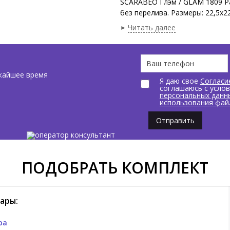
SCARABEO Глэм / GLAM 1809 Ра
без перелива. Размеры: 22,5x2
Цвет Сланцево-серый / Ardesia
Читать далее
жайшее время
Я даю свое
Согласи
соглашаюсь с усло
персональных данн
использования фай
Отправить
ПОДОБРАТЬ КОМПЛЕКТ
ары:
ра