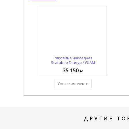
Слив автоматический
Раковина накладная
Scarabeo Гламур / GLAM
Scarabeo Луна / MOON
10010/C/CR/49
1809/49
35 150
10 925
Добавить в комплект
Уже в комплекте
ДРУГИЕ ТО