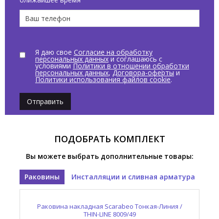
Я даю свое
Согласие на обработку
персональных данных
и соглашаюсь с
условиями
Политики в отношении обработки
персональных данных
,
Договора-оферты
и
Политики использования файлов cookie
.
Отправить
ПОДОБРАТЬ КОМПЛЕКТ
Вы можете выбрать дополнительные товары:
Раковины
Инсталляции и сливная арматура
Раковина накладная Scarabeo Тонкая-Линия /
Слив автоматический Scarabeo Луна / MOON
THIN-LINE 8009/49
10010/C/CR/49