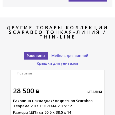
ДРУГИЕ ТОВАРЫ КОЛЛЕКЦИИ
SCARABEO ТОНКАЯ-ЛИНИЯ /
THIN-LINE
Раковины
Мебель для ванной
Крышки для унитазов
Под заказ
П
28 500
11
АЛИЯ
ИТАЛИЯ
Раковина накладная/ подвесная Scarabeo
Рак
41
Теорема 2.0 / TEOREMA 2.0 5112
Тео
50.5 x 38.5 x 14
Размеры (ШГВ), см:
Разм