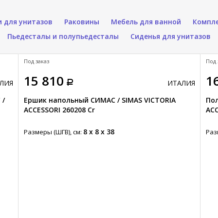
 для унитазов
Раковины
Мебель для ванной
Компл
Пьедесталы и полупьедесталы
Сиденья для унитазов
Под заказ
Под 
15 810
1
ЛИЯ
ИТАЛИЯ
 /
Ершик напольный СИМАС / SIMAS VICTORIA
По
ACCESSORI 260208 Cr
ACC
8 x 8 x 38
Размеры (ШГВ), см:
Раз