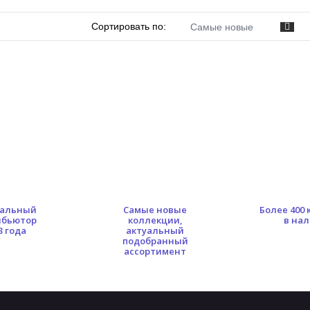
Сортировать по:
Самые новые
альный
Самые новые
Более 400
ибьютор
коллекции,
в на
3 года
актуальный
подобранный
ассортимент