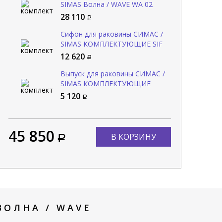
е каждый день!
SIMAS Волна / WAVE WA 02
28 110
Сифон для раковины СИМАС /
SIMAS КОМПЛЕКТУЮЩИЕ SIF
165
12 620
Выпуск для раковины СИМАС /
SIMAS КОМПЛЕКТУЮЩИЕ
PLCR
5 120
н для раковины СИМАС /
Выпуск для раковины СИМАС /
В
AS КОМПЛЕКТУЮЩИЕ SIF
SIMAS КОМПЛЕКТУЮЩИЕ PLCE
S
270
Bianco
15 660
5 660
45 850
В КОРЗИНУ
Добавить в комплект
Добавить в комплект
ВОЛНА / WAVE