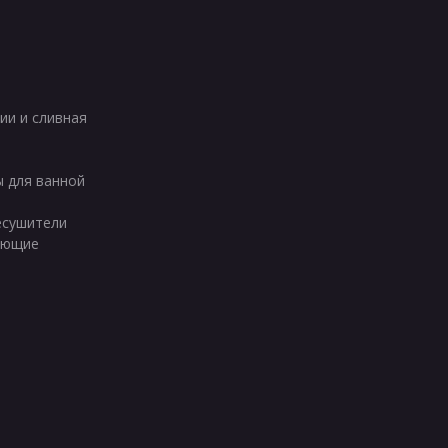
ии и сливная
ы для ванной
есушители
ующие