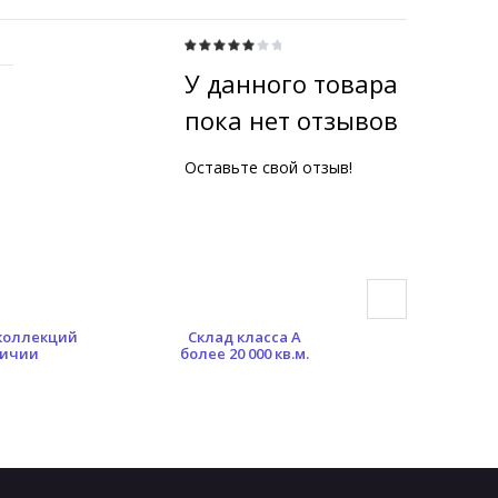
У данного товара
пока нет отзывов
Оставьте свой отзыв!
 коллекций
Склад класса А
Гибкая сист
личии
более 20 000 кв.м.