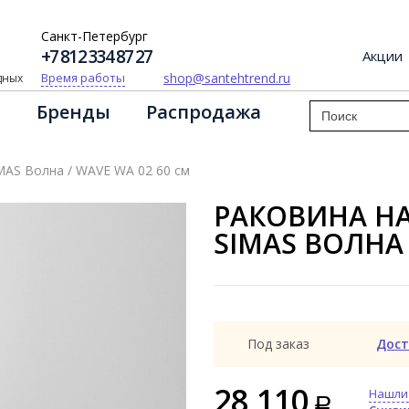
Санкт-Петербург
+7 812 334 87 27
Акции
shop@santehtrend.ru
Время работы
одных
Бренды
Распродажа
MAS Волна / WAVE WA 02 60 см
РАКОВИНА НА
SIMAS ВОЛНА 
Под заказ
Дост
28 110
Нашли