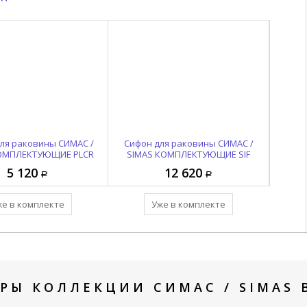
стилем в вашей ванной комнат
для раковины СИМАС /
Сифон для раковины СИМАС /
Сифо
ОМПЛЕКТУЮЩИЕ PLCR
SIMAS КОМПЛЕКТУЮЩИЕ SIF
SIM
165
5 120
12 620
же в комплекте
Уже в комплекте
РЫ КОЛЛЕКЦИИ СИМАС / SIMAS 