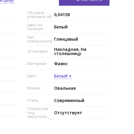
м цену!
Объем в
0,04158
упаковке, м3
Цвет по
Белый
палитре
Тип
Глянцевый
поверхности
Накладная, На
Установка
столешницу
Материал
Фаянс
Цвет
Белый
Форма
Овальная
Стиль
Современный
Отверстие
под
Отсутствует
смеситель