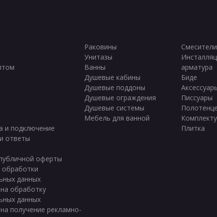
Раковины
Смесители
Унитазы
Инсталляц
птом
Ванны
арматура
ы
Душевые кабины
Биде
Душевые поддоны
Аксессуар
Душевые ограждения
Писсуары
Душевые системы
Полотенц
Мебель для ванной
Комплект
а и подключение
Плитка
и ответы
публичной оферты
 обработки
ьных данных
 на обработку
ьных данных
 на получение рекламно-