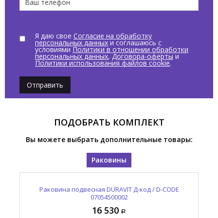
Я даю свое
Согласие на обработку
персональных данных
и соглашаюсь с
условиями
Политики в отношении обработки
персональных данных
,
Договора-оферты
и
Политики использования файлов cookie
.
Отправить
ПОДОБРАТЬ КОМПЛЕКТ
Вы можете выбрать дополнительные товары:
Раковины
Раковина подвесная DURAVIT Д-код / D-CODE
07054500002
16 530