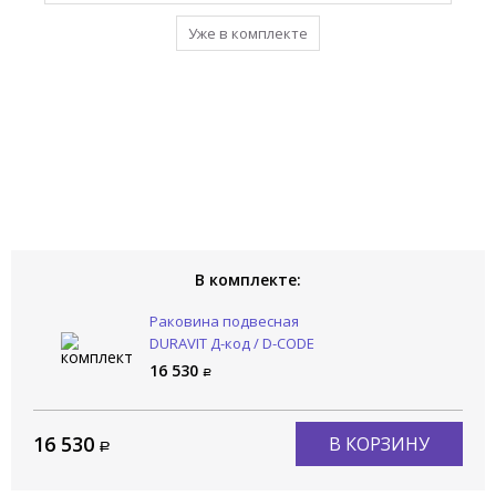
Уже в комплекте
В комплекте:
Раковина подвесная
DURAVIT Д-код / D-CODE
07054500002
16 530
16 530
В КОРЗИНУ