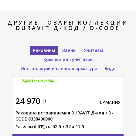
ДРУГИЕ ТОВАРЫ КОЛЛЕКЦИИ
DURAVIT Д-КОД / D-CODE
Раковины
Ванны
Унитазы
Крышки для унитазов
Инсталляции и сливная арматура
Биде
Удаленный склад
У
24 970
16
АНИЯ
ГЕРМАНИЯ
Раковина встраиваемая DURAVIT Д-код / D-
Рак
CODE 0338490000
070
52.5 x 32 x 17.5
Размеры (ШГВ), см:
Разм