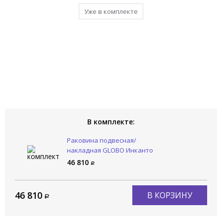
Уже в комплекте
В комплекте:
Раковина подвесная/
накладная GLOBO Инканто
/ Incantho IN061BI
46 810
46 810
В КОРЗИНУ