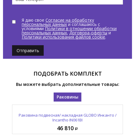
Я даю свое
Согласие на обработку
персональных данных
и соглашаюсь с
условиями
Политики в отношении обработки
персональных данных
,
Договора-оферты
и
Политики использования файлов cookie
.
Отправить
ПОДОБРАТЬ КОМПЛЕКТ
Вы можете выбрать дополнительные товары:
Раковины
Раковина подвесная/ накладная GLOBO Инканто /
Incantho IN061BI
46 810