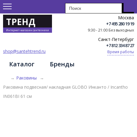
Москва
ТРЕНД
+7 495 280 19 19
9:30 - 21:00 Без выходных
Интернет-магазин сантехники
Санкт-Петербург
+7 812 334 87 27
shop@santehtrend.ru
Время работы
Каталог
Бренды
→
Раковины
→
Раковина подвесная/ накладная GLOBO Инканто / Incantho
IN061BI 61 см