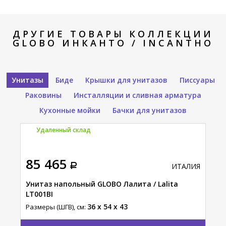
ДРУГИЕ ТОВАРЫ КОЛЛЕКЦИИ
GLOBO ИНКАНТО / INCANTHO
Унитазы
Биде
Крышки для унитазов
Писсуары
Раковины
Инсталляции и сливная арматура
Кухонные мойки
Бачки для унитазов
Удаленный склад
У
85 465
83
АЛИЯ
ИТАЛИЯ
Унитаз напольный GLOBO Лалита / Lalita
Уни
LT001BI
Разм
36 x 54 x 43
Размеры (ШГВ), см: