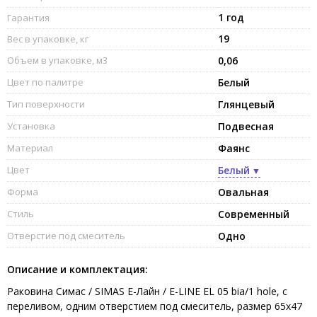
1 год
Гарантия
19
Вес в упаковке, кг
Объем в упаковке, м3
0,06
Цвет по палитре
Белый
Тип поверхности
Глянцевый
Установка
Подвесная
Материал
Фаянс
Цвет
Белый
Форма
Овальная
Стиль
Современный
Отверстие под смеситель
Одно
Описание и комплектация:
Раковина Симас / SIMAS Е-Лайн / E-LINE EL 05 bia/1 hole, с
переливом, одним отверстием под смеситель, размер 65x47