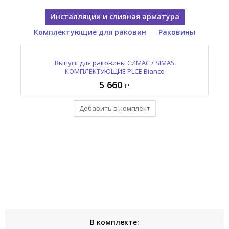
Инсталляции и сливная арматура
Комплектующие для раковин
Раковины
Раковина подвесная СИМАС / SIMAS Е-Лайн / E-LINE
Крепление для раковины СИМАС / SIMAS
Выпуск для раковины СИМАС / SIMAS
КОМПЛЕКТУЮЩИЕ PLCE Bianco
КОМПЛЕКТУЮЩИЕ F 89
EL 05 bia/1 hole
22 800
5 660
880
Добавить в комплект
Уже в комплекте
Уже в комплекте
В комплекте: