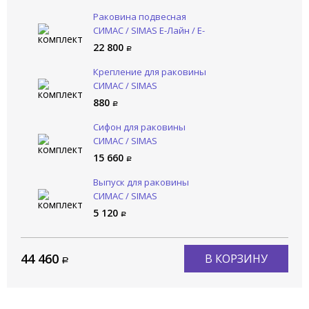
Раковина подвесная
СИМАС / SIMAS Е-Лайн / E-
LINE EL 05 bia/1 hole
22 800
Крепление для раковины
СИМАС / SIMAS
КОМПЛЕКТУЮЩИЕ F 89
880
Сифон для раковины
СИМАС / SIMAS
КОМПЛЕКТУЮЩИЕ SIF 270
15 660
Выпуск для раковины
СИМАС / SIMAS
КОМПЛЕКТУЮЩИЕ PLCR
5 120
44 460
В КОРЗИНУ