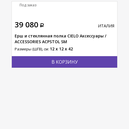
Под заказ
П
39 080
36
АЛИЯ
ИТАЛИЯ
Ерш и стеклянная полка CIELO Аксессуары /
Пол
ACCESSORIES ACPSTOL SM
Разм
12 x 12 x 42
Размеры (ШГВ), см:
В КОРЗИНУ