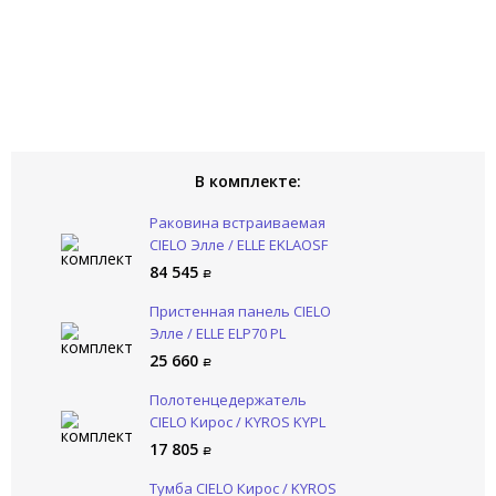
В комплекте:
Раковина встраиваемая
CIELO Элле / ELLE EKLAOSF
PL
84 545
Пристенная панель CIELO
Элле / ELLE ELP70 PL
25 660
Полотенцедержатель
CIELO Кирос / KYROS KYPL
RO
17 805
Тумба CIELO Кирос / KYROS