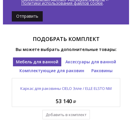
Политики использования файлов cookie
.
Отправить
ПОДОБРАТЬ КОМПЛЕКТ
Вы можете выбрать дополнительные товары:
Мебель для ванной
Аксессуары для ванной
Комплектующие для раковин
Раковины
Полотенцедержатель CIELO Кирос / KYROS KYPL RO
Раковина встраиваемая CIELO Элле / ELLE EKLAOSF
Каркас для раковины CIELO Элле / ELLE ELSTO NM
Пристенная панель CIELO Элле / ELLE ELP70 PL
К
PL
53 140
17 805
25 660
84 545
Добавить в комплект
Уже в комплекте
Уже в комплекте
Уже в комплекте