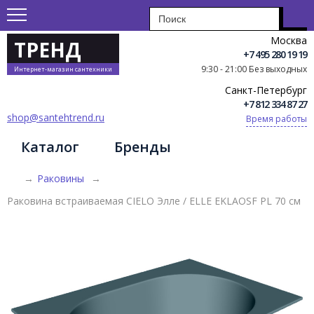
Москва
ТРЕНД
+7 495 280 19 19
9:30 - 21:00 Без выходных
Интернет-магазин сантехники
Санкт-Петербург
+7 812 334 87 27
shop@santehtrend.ru
Время работы
Каталог
Бренды
→
Раковины
→
Раковина встраиваемая CIELO Элле / ELLE EKLAOSF PL 70 см