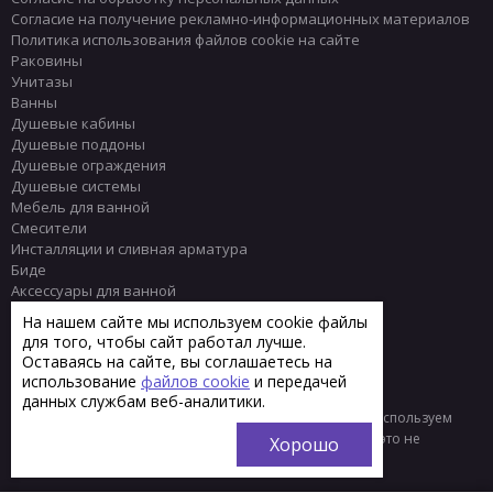
Согласие на получение рекламно-информационных материалов
Политика использования файлов cookie на сайте
Раковины
Унитазы
Ванны
Душевые кабины
Душевые поддоны
Душевые ограждения
Душевые системы
Мебель для ванной
Смесители
Инсталляции и сливная арматура
Биде
Аксессуары для ванной
Писсуары
На нашем сайте мы используем cookie файлы
Полотенцесушители
для того, чтобы сайт работал лучше.
Комплектующие
Оставаясь на сайте, вы соглашаетесь на
Плитка
использование
файлов cookie
и передачей
данных службам веб-аналитики.
© 2013 - 2026 Интернет-магазин сантехники Тренд
Мы используем
файлы «cookie» для функционирования сайта. Если вас это не
Хорошо
устраивает, пожалуйста, покиньте сайт.