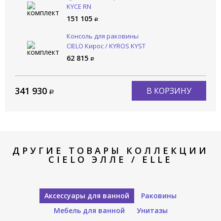
KYCE RN
151 105
Консоль для раковины
CIELO Кирос / KYROS KYST
NM
62 815
341 930
В КОРЗИНУ
ДРУГИЕ ТОВАРЫ КОЛЛЕКЦИИ
CIELO ЭЛЛЕ / ELLE
Аксессуары для ванной
Раковины
Мебель для ванной
Унитазы