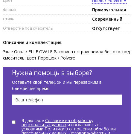
Цвет
Пыль / Polvere
Форма
Прямоугольная
Стиль
Современный
Отверстие под смеситель
Отсутствует
Описание и комплектация:
Элле Овал / ELLE OVALE Раковина встраиваемая без отв. под
смеситель, цвет Порошок / Polvere
Нужна помощь в выборе?
Оставьте свой телефон и мы перезвоним в
ближайшее время
Я даю свое
Согласие на обработку
персональных данных
и соглашаюсь с
условиями
Политики в отношении обработки
персональных данных
,
Договора-оферты
и