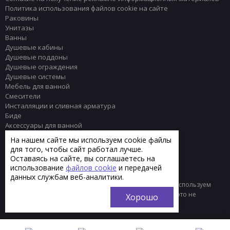
Политика использования файлов cookie на сайте
Раковины
Унитазы
Ванны
Душевые кабины
Душевые поддоны
Душевые ограждения
Душевые системы
Мебель для ванной
Смесители
Инсталляции и сливная арматура
Биде
Аксессуары для ванной
Писсуары
На нашем сайте мы используем cookie файлы
Полотенцесушители
для того, чтобы сайт работал лучше.
Комплектующие
Оставаясь на сайте, вы соглашаетесь на
Плитка
использование
файлов cookie
и передачей
данных службам веб-аналитики.
© 2013 - 2026 Интернет-магазин сантехники Тренд
Мы используем
файлы «cookie» для функционирования сайта. Если вас это не
Хорошо
устраивает, пожалуйста, покиньте сайт.