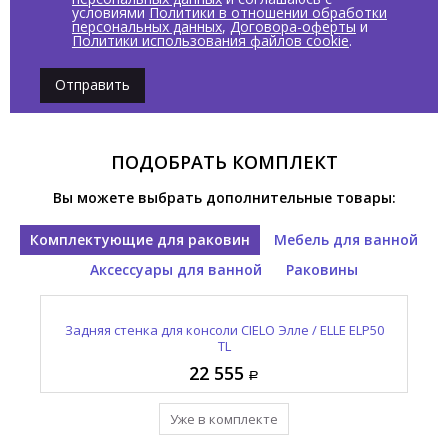
условиями
Политики в отношении обработки
персональных данных
,
Договора-оферты
и
Политики использования файлов cookie
.
Отправить
ПОДОБРАТЬ КОМПЛЕКТ
Вы можете выбрать дополнительные товары:
Комплектующие для раковин
Мебель для ванной
Аксессуары для ванной
Раковины
Задняя стенка для консоли CIELO Элле / ELLE ELP50
Раковина встраиваемая CIELO Элле / ELLE ELLATSF
Консоль для раковины CIELO Элле / ELLE ELSTT NM
Полотенцедержатель CIELO Элле / ELLE ELPL NM
TL
TL
22 555
46 020
15 795
75 965
Уже в комплекте
Уже в комплекте
Уже в комплекте
Уже в комплекте