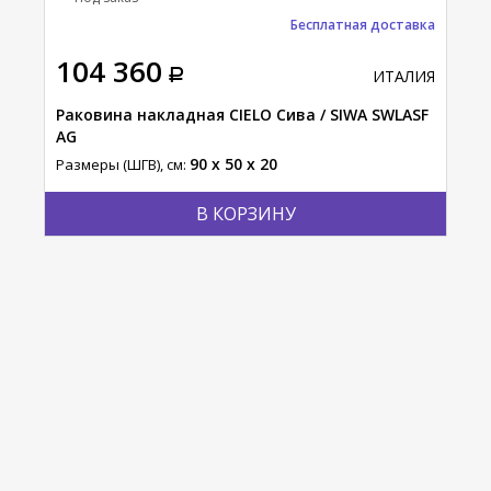
Бесплатная доставка
104 360
78
АЛИЯ
ИТАЛИЯ
то /
Раковина накладная CIELO Сива / SIWA SWLASF
Рак
AG
NAL
90 x 50 x 20
Размеры (ШГВ), см:
Разм
В КОРЗИНУ