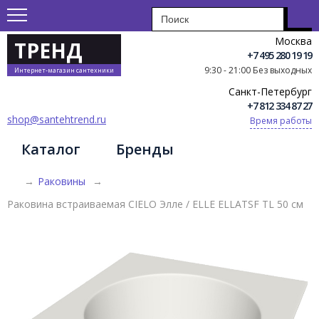
Москва
ТРЕНД
+7 495 280 19 19
9:30 - 21:00 Без выходных
Интернет-магазин сантехники
Санкт-Петербург
+7 812 334 87 27
shop@santehtrend.ru
Время работы
Каталог
Бренды
→
Раковины
→
Раковина встраиваемая CIELO Элле / ELLE ELLATSF TL 50 см