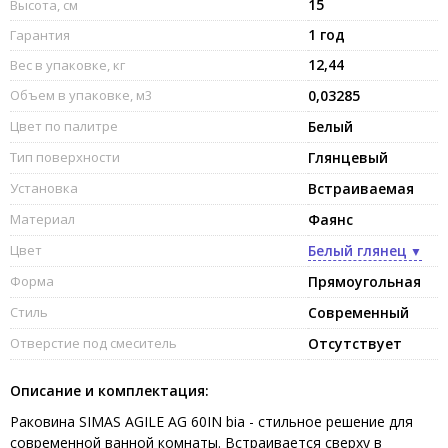
15
Высота, см
1 год
Гарантия
12,44
Вес в упаковке, кг
Объем в упаковке, м3
0,03285
Цвет по палитре
Белый
Тип поверхности
Глянцевый
Установка
Встраиваемая
Материал
Фаянс
Цвет
Белый глянец
Форма
Прямоугольная
Стиль
Современный
Отверстие под смеситель
Отсутствует
Описание и комплектация:
Раковина SIMAS AGILE AG 60IN bia - стильное решение для
современной ванной комнаты. Встраивается сверху в