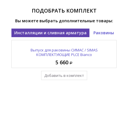
ПОДОБРАТЬ КОМПЛЕКТ
Вы можете выбрать дополнительные товары:
Инсталляции и сливная арматура
Раковины
Раковина встраиваемая СИМАС / SIMAS Аджайл /
Выпуск для раковины СИМАС / SIMAS
КОМПЛЕКТУЮЩИЕ PLCE Bianco
AGILE AG 60IN bia
17 375
5 660
Добавить в комплект
Уже в комплекте