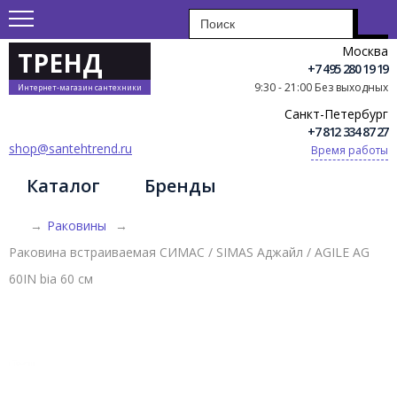
Москва
ТРЕНД
+7 495 280 19 19
9:30 - 21:00 Без выходных
Интернет-магазин сантехники
Санкт-Петербург
+7 812 334 87 27
shop@santehtrend.ru
Время работы
Каталог
Бренды
→
Раковины
→
Раковина встраиваемая СИМАС / SIMAS Аджайл / AGILE AG
60IN bia 60 см