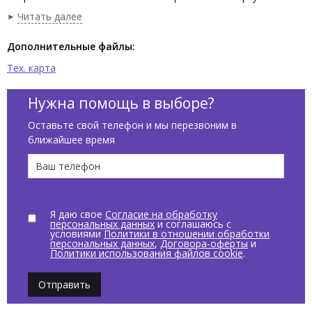
столешницу, формирует лаконичный и аккуратный интерьер.
Читать далее
Размеры - 60×36,5 см, цвет - белый глянцевый. Выполнена из
санфаянса с глазурованным покрытием. Без отверстий под
Дополнительные файлы:
смеситель и без перелива - это даёт свободу в подборе
Тех. карта
аксессуаров и помогает выстроить минималистичный дизайн.
Итальянское качество, лаконичная прямоугольная форма -
отличный выбор для компактных санузлов: раковина не
Нужна помощь в выборе?
перегружает пространство и остаётся удобной в
Оставьте свой телефон и мы перезвоним в
использовании.
ближайшее время
Я даю свое
Согласие на обработку
персональных данных
и соглашаюсь с
условиями
Политики в отношении обработки
персональных данных
,
Договора-оферты
и
Политики использования файлов cookie
.
Отправить