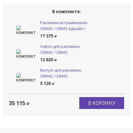
В комплекте:
Раковина встраиваемая
СИМАС / SIMAS Аджайл /
AGILE AG 60IN bia
17 375
Сифон для раковины
СИМАС / SIMAS
КОМПЛЕКТУЮЩИЕ SIF 165
12 620
Выпуск для раковины
СИМАС / SIMAS
КОМПЛЕКТУЮЩИЕ PLCR
5 120
35 115
В КОРЗИНУ