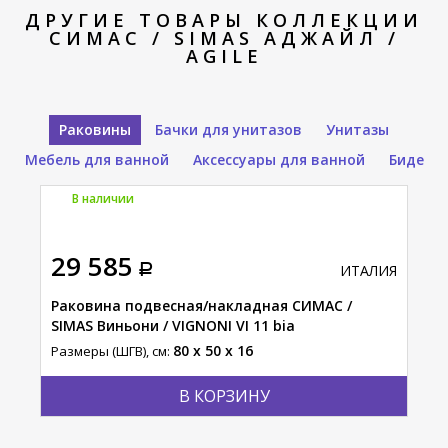
ДРУГИЕ ТОВАРЫ КОЛЛЕКЦИИ
СИМАС / SIMAS АДЖАЙЛ /
AGILE
Раковины
Бачки для унитазов
Унитазы
Мебель для ванной
Аксессуары для ванной
Биде
В наличии
П
29 585
29
АЛИЯ
ИТАЛИЯ
Раковина подвесная/накладная СИМАС /
Рак
SIMAS Виньони / VIGNONI VI 11 bia
ARC
80 x 50 x 16
Размеры (ШГВ), см:
Разм
В КОРЗИНУ