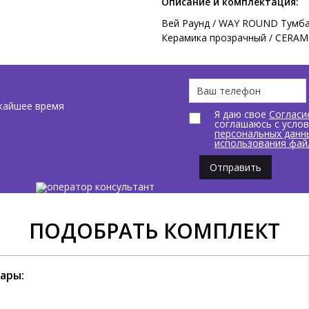
Описание и комплектация:
Вей Раунд / WAY ROUND Тумба 
Керамика прозрачный / CERAM
жайшее время
Я даю свое
Согласи
соглашаюсь с усло
персональных данн
использования фай
Отправить
ПОДОБРАТЬ КОМПЛЕКТ
ары: