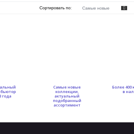
Сортировать по:
Самые новые
альный
Самые новые
Более 400
ибьютор
коллекции,
в на
3 года
актуальный
подобранный
ассортимент