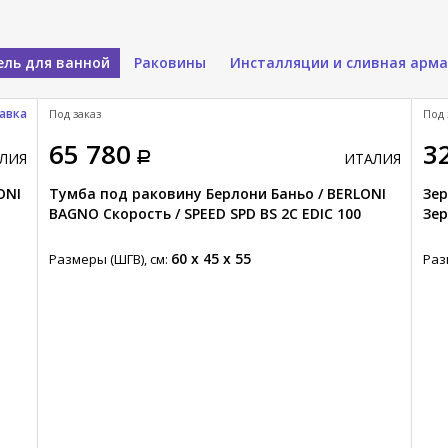
ль для ванной
Раковины
Инсталляции и сливная арм
авка
Под заказ
Под 
65 780
3
ЛИЯ
ИТАЛИЯ
ONI
Тумба под раковину Берлони Баньо / BERLONI
Зер
BAGNO Скорость / SPEED SPD BS 2C EDIC 100
Зер
60 x 45 x 55
Размеры (ШГВ), см:
Раз