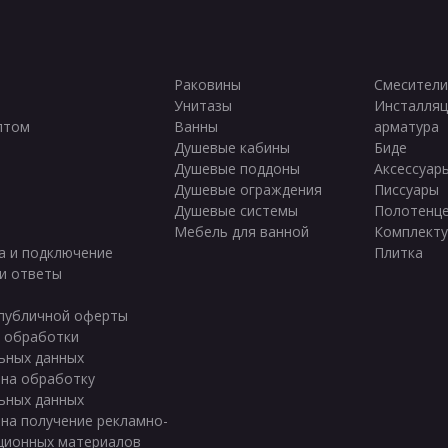
Раковины
Смесители
Унитазы
Инсталляц
птом
Ванны
арматура
ы
Душевые кабины
Биде
Душевые поддоны
Аксессуар
Душевые ограждения
Писсуары
Душевые системы
Полотенц
Мебель для ванной
Комплект
а и подключение
Плитка
и ответы
публичной оферты
 обработки
ьных данных
 на обработку
ьных данных
 на получение рекламно-
ционных материалов