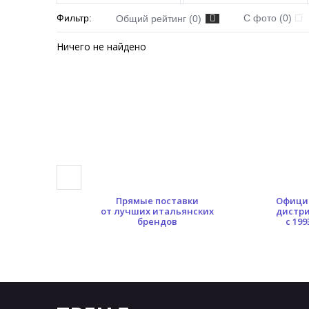
Фильтр:
С фото (0)
Общий рейтинг (0)
Ничего не найдено
0 кв.м.
Прямые поставки
Офици
ых площадей
от лучших итальянских
дистр
брендов
с 199