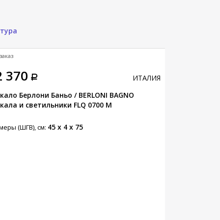
атура
заказ
Под заказ
2 370
118 170
ИТАЛИЯ
НОВИНКА
кало Берлони Баньо / BERLONI BAGNO
Тумба для ра
кала и светильники FLQ 0700 M
BAGNO Ксило /
45 x 4 x 75
меры (ШГВ), см:
Размеры (ШГВ),