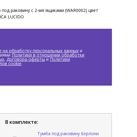
под раковину с 2-мя ящиками (WAR0002) цвет
ICA LUCIDO
е на обработку персональных данных
и
виями
Политики в отношении обработки
ых
,
Договора-оферты
и
Политики
лов cookie
.
В комплекте:
Тумба под раковину Берлони