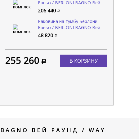
Баньо / BERLONI BAGNO Вей
Раунд / WAY ROUND
206 440
WARBS2CHD4C 101
Раковина на тумбу Берлони
Баньо / BERLONI BAGNO Вей
Раунд / WAY ROUND
48 820
LAVMOOINCXR002 101
255 260
В КОРЗИНУ
BAGNO ВЕЙ РАУНД / WAY