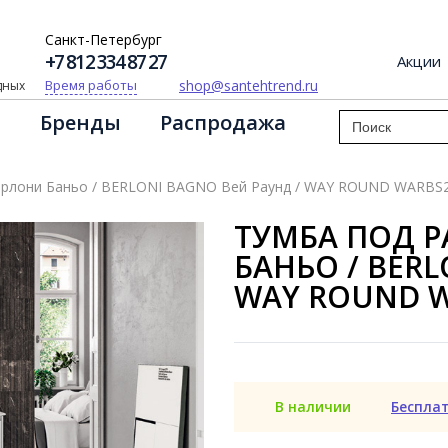
Санкт-Петербург
+7 812 334 87 27
Акции
shop@santehtrend.ru
Время работы
одных
Бренды
Распродажа
Берлони Баньо / BERLONI BAGNO Вей Раунд / WAY ROUND WARBS
ТУМБА ПОД 
БАНЬО / BERL
WAY ROUND W
В наличии
Беспла