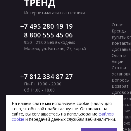
ТРЕНД
Интернет-магазин сантехники
7 495 280 19 19
О нас
Бренды
8 800 555 45 06
Купить о
9:30 - 21:00 Без выходных
Контакт
Москва
,
ул. Вятская, 27, корп.5
Доставка
Оплата
Акции
Статьи
Установк
7 812 334 87 27
Вопросы 
Пн-Пт 10.00 - 20.00
Возврат
Сб 11.00 - 18.00
Договор 
Вс Выходной
Политика
Санкт-Петербург
,
Московское шоссе, 177
На нашем сайте мы используем cookie файлы для
персонал
корп. 2
того, чтобы сайт работал лучше. Оставаясь на
Согласие
сайте, вы соглашаетесь на использование
файлов
персонал
cookie
и передачей данных службам веб-аналитики.
Согласие
информа