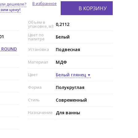
В избранное
ли дешевле?
В КОРЗИНУ
зим цену!
Объем в
0,2112
упаковке, м3
Цвет по
01
Белый
палитре
Y ROUND
Установка
Подвесная
Материал
МДФ
Цвет
Белый глянец
Форма
Полукруглая
Стиль
Современный
Назначение
Для ванны