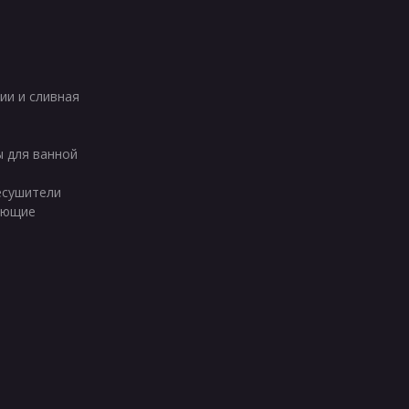
ии и сливная
ы для ванной
есушители
ующие