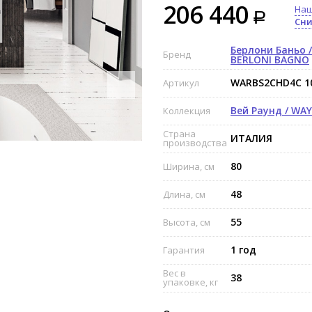
206 440
Наш
Сни
Берлони Баньо /
Бренд
BERLONI BAGNO
WARBS2CHD4C 1
Артикул
Вей Раунд / WA
Коллекция
Страна
ИТАЛИЯ
производства
80
Ширина, см
48
Длина, см
55
Высота, см
1 год
Гарантия
Вес в
38
упаковке, кг