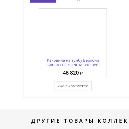
Тумба под раковину Берлони
Раковина на тумбу Берлони
Баньо / BERLONI BAGNO Вей
Баньо / BERLONI BAGNO Вей
Раунд / WAY ROUND
Раунд / WAY ROUND
206 440
48 820
LAVMOOINCXR002 101
WARBS2CHD4C 101
Уже в комплекте
Уже в комплекте
ДРУГИЕ ТОВАРЫ КОЛЛЕК