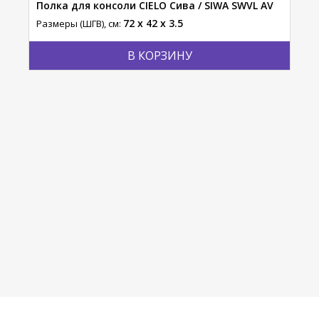
Полка для консоли CIELO Сива / SIWA SWVL AV
Зер
72 x 42 x 3.5
Размеры (ШГВ), см:
Разм
В КОРЗИНУ