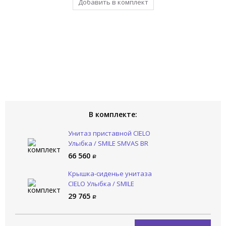
Добавить в комплект
Добавить в комплект
Уже в комплекте
В комплекте:
Унитаз приставной CIELO
Улыбка / SMILE SMVAS BR
66 560
Крышка-сиденье унитаза
CIELO Улыбка / SMILE
CPVSMNEWF BR
29 765