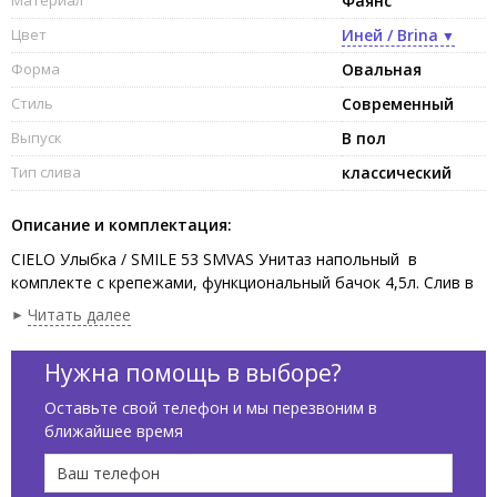
Фаянс
Цвет
Иней / Brina
Форма
Овальная
Стиль
Современный
Выпуск
В пол
Тип слива
классический
Описание и комплектация:
CIELO Улыбка / SMILE 53 SMVAS Унитаз напольный в
комплекте с крепежами, функциональный бачок 4,5л. Слив в
стену при помощи технического колена трансформируется
Читать далее
на слив в пол. Размеры 34x53x42h, цвет Brina. Крышка
сиденье покупается отдельно. Представленная модель
Нужна помощь в выборе?
унитаза существует в различных цветовых решениях
Оставьте свой телефон и мы перезвоним в
ближайшее время